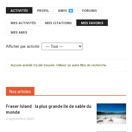
ACTIVITÉS
PROFIL
AMIS
FORUMS
0
MES ACTIVITÉS
MES CITATIONS
MES FAVORIS
MES AMIS
Afficher par activité:
Aucune activité n'a été trouvée. Utilisez un autre filtre de recherche.
Nos articles
Fraser Island : la plus grande île de sable du
monde
5 septembre 2023