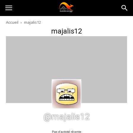
Australia-
Accueil
majalis12
majalis12
australie.com
@majalis12
Pas d’activité récente