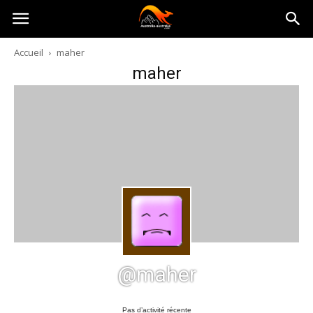
Australia-
Accueil
maher
maher
australie.com
@maher
Pas d’activité récente