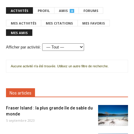
ACTIVITÉS
PROFIL
AMIS
FORUMS
0
MES ACTIVITÉS
MES CITATIONS
MES FAVORIS
MES AMIS
Afficher par activité:
Aucune activité n'a été trouvée. Utilisez un autre filtre de recherche.
Nos articles
Fraser Island : la plus grande île de sable du
monde
5 septembre 2023