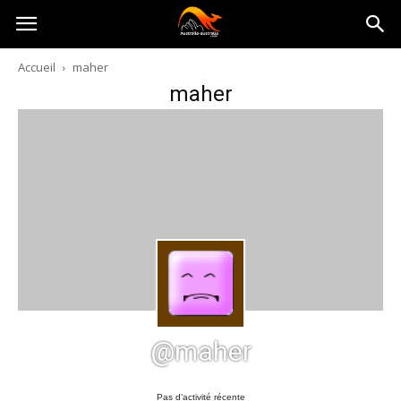
Australia-
Accueil
maher
maher
australie.com
@maher
Pas d’activité récente