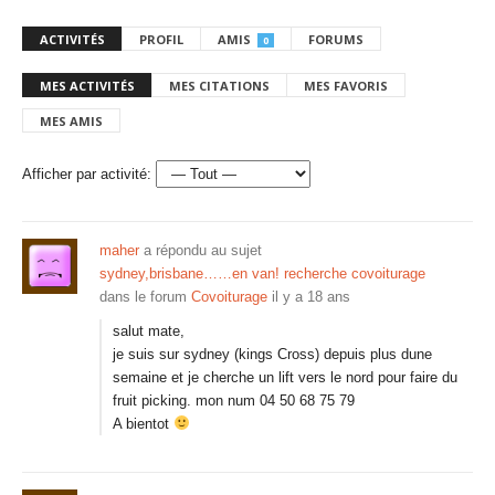
ACTIVITÉS
PROFIL
AMIS
FORUMS
0
MES ACTIVITÉS
MES CITATIONS
MES FAVORIS
MES AMIS
Afficher par activité:
maher
a répondu au sujet
sydney,brisbane……en van! recherche covoiturage
dans le forum
Covoiturage
il y a 18 ans
salut mate,
je suis sur sydney (kings Cross) depuis plus dune
semaine et je cherche un lift vers le nord pour faire du
fruit picking. mon num 04 50 68 75 79
A bientot