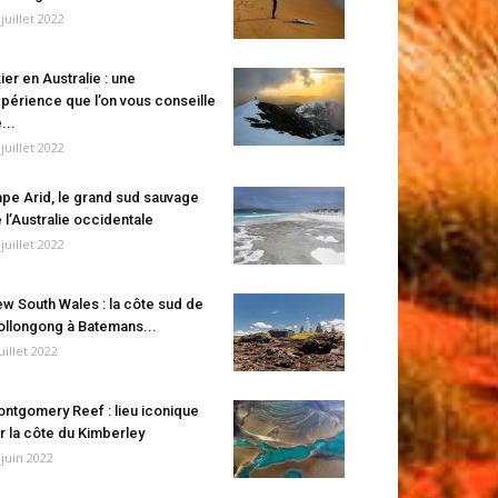
 juillet 2022
ier en Australie : une
périence que l’on vous conseille
...
 juillet 2022
pe Arid, le grand sud sauvage
 l’Australie occidentale
 juillet 2022
w South Wales : la côte sud de
llongong à Batemans...
juillet 2022
ntgomery Reef : lieu iconique
r la côte du Kimberley
 juin 2022