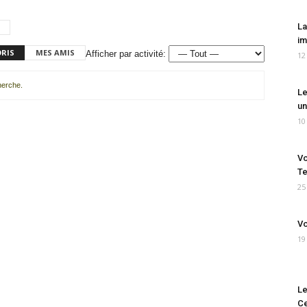
La
im
ORIS
MES AMIS
Afficher par activité:
12
cherche.
Le
un
10
Vo
Te
25
Vo
19
Le
Ce