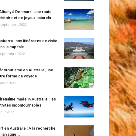
Albany à Denmark : une route
histoire et de joyaux naturels
 septembre 2022
nberra : nos itinéraires de visite
ns la capitale
septembre 2022
écotourisme en Australie, une
tre forme de voyage
 août 2022
rénaline made in Australie : les
tivités incontournables
août 2022
rf en Australie : A la recherche
 la vague...