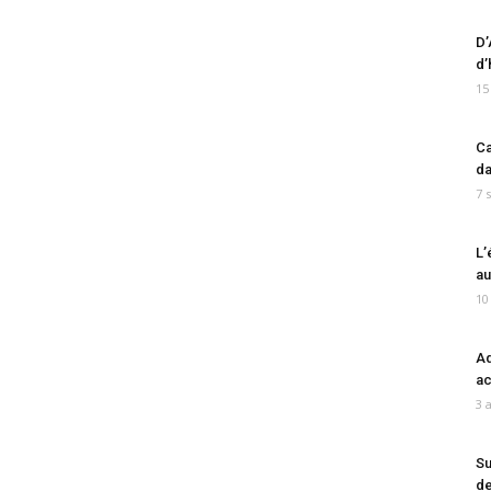
D’
d’
15
Ca
da
7 
L’
au
10
Ad
ac
3 
Su
de