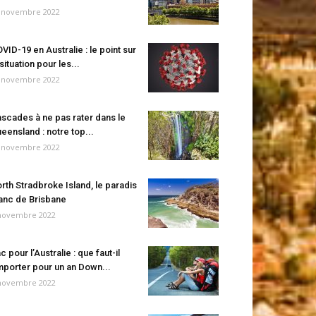
 novembre 2022
VID-19 en Australie : le point sur
 situation pour les...
 novembre 2022
scades à ne pas rater dans le
eensland : notre top...
 novembre 2022
rth Stradbroke Island, le paradis
anc de Brisbane
novembre 2022
c pour l’Australie : que faut-il
porter pour un an Down...
novembre 2022