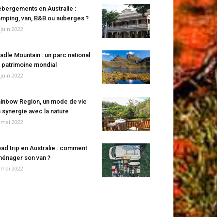
bergements en Australie :
mping, van, B&B ou auberges ?
 juin 2022
adle Mountain : un parc national
 patrimoine mondial
 juin 2022
inbow Region, un mode de vie
 synergie avec la nature
 mai 2022
ad trip en Australie : comment
énager son van ?
 mai 2022