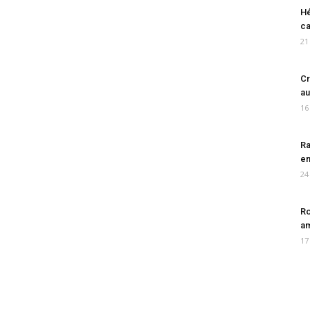
Hé
ca
21
Cr
au
16
Ra
en
24
Ro
am
17