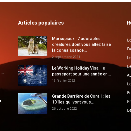
Articles populaires
R
Marsupiaux : 7 adorables
Le
créatures dont vous allez faire
Dé
la connaissance...
2 septembre 2021
Le
Le
Le Working Holiday Visa : le
...
passeport pour une année en...
Au
18 février 2022
Le
E
Grande Barrière de Corail : les
r
Pr
10 îles qui vont vous...
26 octobre 2022
Le