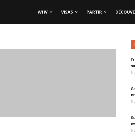
WHV
VISAS
PARTIR
DÉCOUVE
Fr
sa
5 
Gr
en
5 
Su
év
5 