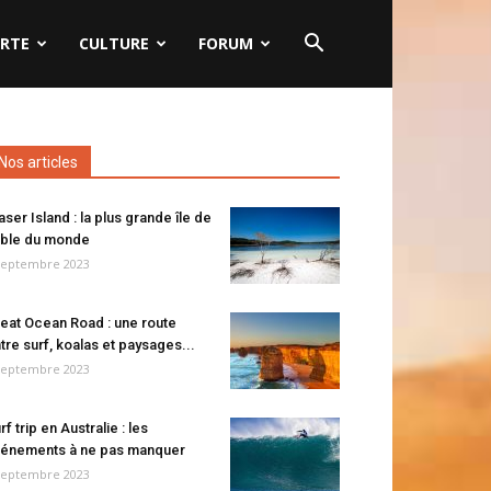
RTE
CULTURE
FORUM
Nos articles
aser Island : la plus grande île de
ble du monde
septembre 2023
eat Ocean Road : une route
tre surf, koalas et paysages...
septembre 2023
rf trip en Australie : les
énements à ne pas manquer
septembre 2023