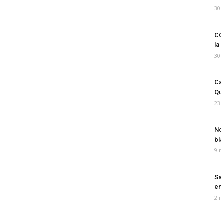
30
CO
la
30
Ca
Qu
23
No
bl
9 
Sa
em
2 