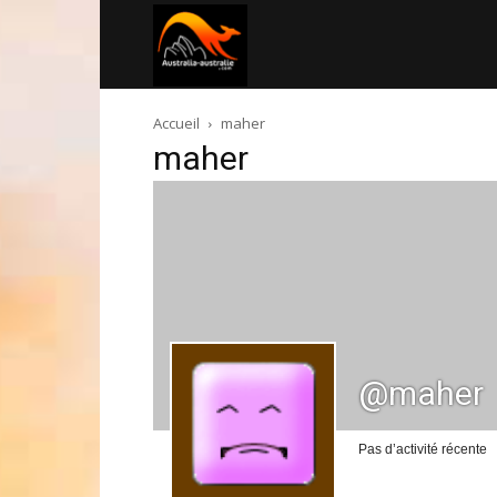
Australia-
Accueil
maher
australie.com
maher
@maher
Pas d’activité récente