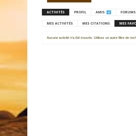
ACTIVITÉS
PROFIL
AMIS
FORUMS
0
MES ACTIVITÉS
MES CITATIONS
MES FAV
Aucune activité n'a été trouvée. Utilisez un autre filtre de re