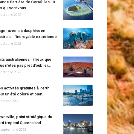
ande Barrière de Corail : les 10
es qui vont vous...
 octobre 2022
ger avec les dauphins en
stralie : l’incroyable expérience
 octobre 2022
its australiennes : 7 lieux que
us n’êtes pas prêt d’oublier...
 octobre 2022
s activités gratuites à Perth,
ur un été coloré et bien...
octobre 2022
wnsville, point stratégique du
rd tropical Queensland
 septembre 2022