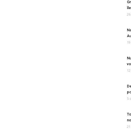
Gr
îl
26
Na
Au
19
Nu
vo
12
De
po
5 
To
no
21