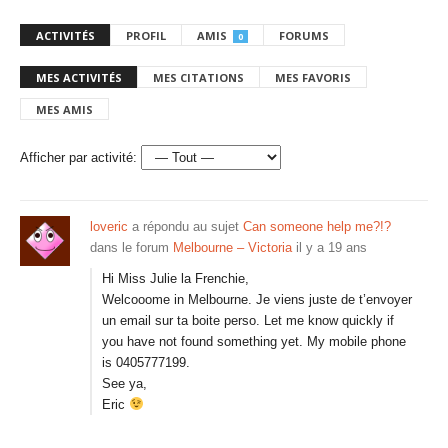
ACTIVITÉS
PROFIL
AMIS
FORUMS
0
MES ACTIVITÉS
MES CITATIONS
MES FAVORIS
MES AMIS
Afficher par activité:
loveric
a répondu au sujet
Can someone help me?!?
dans le forum
Melbourne – Victoria
il y a 19 ans
Hi Miss Julie la Frenchie,
Welcooome in Melbourne. Je viens juste de t’envoyer
un email sur ta boite perso. Let me know quickly if
you have not found something yet. My mobile phone
is 0405777199.
See ya,
Eric