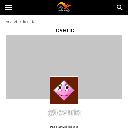
Australia-
Accueil
loveric
loveric
australie.com
@loveric
Pas d’activité récente