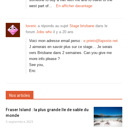
west part of…
En afficher davantage
loveric
a répondu au sujet
Stage brisbane
dans le
forum
Jobs whv
il y a 20 ans
Voici mon adresse email perso :
e.prieto@laposte.net
J aimerais en savoir plus sur ce stage… Je serais
vers Brisbane dans 2 semaines. Can you give me
more info please ?
See you,
Eric
Nos articles
Fraser Island : la plus grande île de sable du
monde
5 septembre 2023