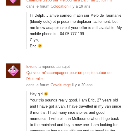
Chambre dispo sur Melbourne à partir du 25 juin!!!!
dans le forum
Colocation
il y a 19 ans
Hi Delph, J’arrive samedi matin sur Melb de Tasmanie
(bloody cold) et je peux me deplacer facilement. Let
me know asap please if your offer is still available. My
mobile phone is : 04 05 777 199
C ya,
Eric
loveric
a répondu au sujet
Qui veut m'accompagner pour un periple autour de
l'Australie
dans le forum
Covoiturage
il y a 20 ans
Hey girl
!
Your trip sounds really good. I am Eric, 27 years old
and I have got a van. I have travelled in my van since
8 months. I had many nice stories and good
memories. I will sell it in Melbourne when I’ll go back
to the mainland and buy a new one. I am looking for
someone to buy a van with me and to travel to the