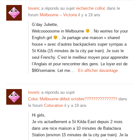
loveric
a répondu au sujet
recherche colloc
dans le
forum
Melbourne – Victoria
il y a 19 ans
G’day Juliette,
Welcoooooome in Melbourne
. No worries for your
English girl
. Je partage une maison « shared
house » avec d’autres backpackers super sympas a
St Kilda (15 minutes de la city par train). Je suis le
seul Frenchy. C’est le meilleur moyen pour apprendre
l’Anglais et pour rencontrer des gens. Le loyer est de
$90/semaine. Let me…
En afficher davantage
loveric
a répondu au sujet
Coloc Melbourne début octobre???????????????
dans
le forum
Colocation
il y a 19 ans
Hi girls,
Je vis actuellement a St Kilda East depuis 2 mois
dans une nice maison a 10 minutes de Balaclava
Station (environ 15 minutes de la city par train). Je la