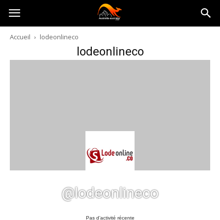
Australia-
Accueil
lodeonlineco
lodeonlineco
australie.com
@lodeonlineco
Pas d’activité récente