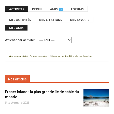
ACTIVITÉS
PROFIL
AMIS
FORUMS
0
MES ACTIVITÉS
MES CITATIONS
MES FAVORIS
MES AMIS
Afficher par activité:
Aucune activité n'a été trouvée. Utilisez un autre filtre de recherche.
Nos articles
Fraser Island : la plus grande île de sable du
monde
5 septembre 2023