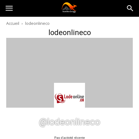
Australia-
Accueil
lodeonlineco
lodeonlineco
australie.com
@lodeonlineco
Pas d’activité récente