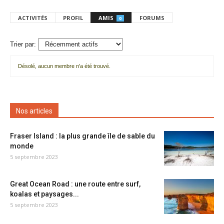
ACTIVITÉS
PROFIL
AMIS
FORUMS
0
Trier par:
Désolé, aucun membre n'a été trouvé.
Mes
amis
Nos articles
Fraser Island : la plus grande île de sable du
monde
5 septembre 2023
Great Ocean Road : une route entre surf,
koalas et paysages...
5 septembre 2023