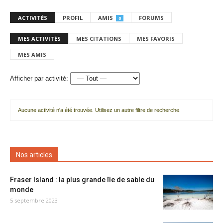
ACTIVITÉS
PROFIL
AMIS
FORUMS
0
MES ACTIVITÉS
MES CITATIONS
MES FAVORIS
MES AMIS
Afficher par activité:
Aucune activité n'a été trouvée. Utilisez un autre filtre de recherche.
Nos articles
Fraser Island : la plus grande île de sable du
monde
5 septembre 2023