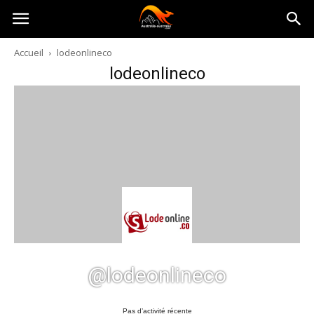
Australia-
Accueil
lodeonlineco
lodeonlineco
australie.com
@lodeonlineco
Pas d’activité récente