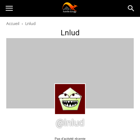
Australia-
Accueil
Lnlud
Lnlud
australie.com
@lnlud
Pas d’activité récente