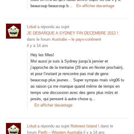
beaucoup beaucoup b…
En afficher davantage
Lnlud
a répondu au sujet
JE DEBARQUE A SYDNEY FIN DECEMBRE 2012 !
dans le forum
Australie – le pays-continent
il y a 14 ans
Hey les filles!
Moi aussi je suis à Sydney jusqu’à janvier et
j’approche de la trentaine (29 ans en février prochain),
et pour l’instant je rencontre pas mal de gens
beaucoup plus jeunes… Super sympas mais virg06 tu
as raison ça me manque quand même de temps en
temps une discussion avec des gens plus mûrs et
posés, qui pensent à autre chose q…
En afficher davantage
Lnlud
a répondu au sujet
Rottnest Island !
dans le
forum
Perth – Western Australia
il y a 14 ans