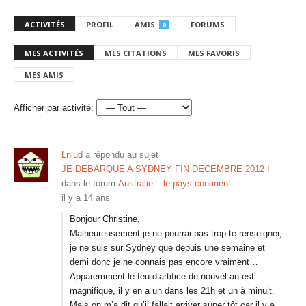
ACTIVITÉS
PROFIL
AMIS
FORUMS
0
MES ACTIVITÉS
MES CITATIONS
MES FAVORIS
MES AMIS
Afficher par activité:
Lnlud
a répondu au sujet
JE DEBARQUE A SYDNEY FIN DECEMBRE 2012 !
dans le forum
Australie – le pays-continent
il y a 14 ans
Bonjour Christine,
Malheureusement je ne pourrai pas trop te renseigner,
je ne suis sur Sydney que depuis une semaine et
demi donc je ne connais pas encore vraiment…
Apparemment le feu d’artifice de nouvel an est
magnifique, il y en a un dans les 21h et un à minuit.
Mais on m’a dit qu’il fallait arriver super tôt car il y a