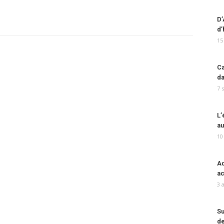
D’
d’
15
Ca
da
7 
L’
au
10
Ad
ac
3 
Su
de