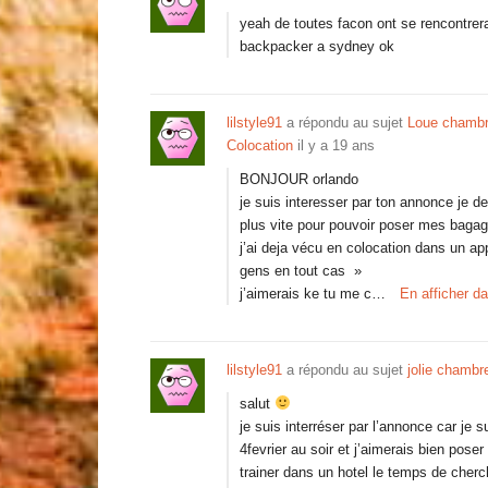
yeah de toutes facon ont se rencontre
backpacker a sydney ok
lilstyle91
a répondu au sujet
Loue chambre
Colocation
il y a 19 ans
BONJOUR orlando
je suis interesser par ton annonce je d
plus vite pour pouvoir poser mes bagage
j’ai deja vécu en colocation dans un app
gens en tout cas »
j’aimerais ke tu me c…
En afficher d
lilstyle91
a répondu au sujet
jolie chambr
salut
je suis interréser par l’annonce car je 
4fevrier au soir et j’aimerais bien pose
trainer dans un hotel le temps de cherch