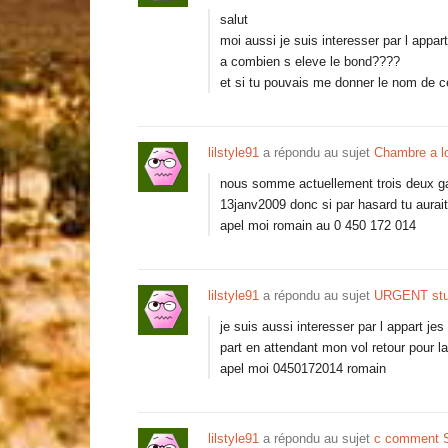
salut
moi aussi je suis interesser par l appar
a combien s eleve le bond????
et si tu pouvais me donner le nom de ce
lilstyle91
a répondu au sujet
Chambre a l
nous somme actuellement trois deux gar
13janv2009 donc si par hasard tu aurai
apel moi romain au 0 450 172 014
lilstyle91
a répondu au sujet
URGENT stud
je suis aussi interesser par l appart j
part en attendant mon vol retour pour la 
apel moi 0450172014 romain
lilstyle91
a répondu au sujet
c comment