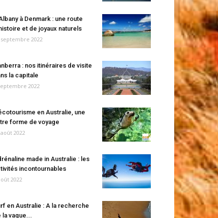
Albany à Denmark : une route
histoire et de joyaux naturels
 septembre 2022
nberra : nos itinéraires de visite
ns la capitale
septembre 2022
écotourisme en Australie, une
tre forme de voyage
 août 2022
rénaline made in Australie : les
tivités incontournables
août 2022
rf en Australie : A la recherche
 la vague...