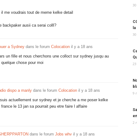
30
t il me voudrais tout de meme kelke detail
CO
 backpaker ausii ca serai colll?
la
30
ouer a Sydney
dans le forum
Colocation
il y a 18 ans
Ca
s un fille et nous cherchons une colloct sur sydney jusqu au
Qu
t quelque chose pour moi
23
No
bl
io dispo a manly
dans le forum
Colocation
il y a 18 ans
9 
es suis actuellement sur sydney et je cherche a me poser kelke
france le 13 jan sa pourrait peu etre faire l affaire
Sa
em
2 
 SHERPPARTON
dans le forum
Jobs whv
il y a 18 ans