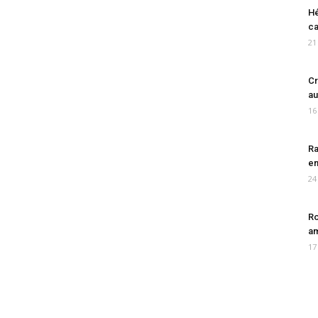
Hé
ca
21
Cr
au
16
Ra
en
24
Ro
am
17