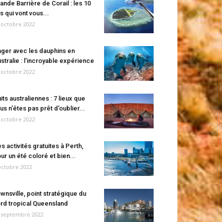
ande Barrière de Corail : les 10
es qui vont vous...
 octobre 2022
ger avec les dauphins en
stralie : l’incroyable expérience
 octobre 2022
its australiennes : 7 lieux que
us n’êtes pas prêt d’oublier...
 octobre 2022
s activités gratuites à Perth,
ur un été coloré et bien...
octobre 2022
wnsville, point stratégique du
rd tropical Queensland
 septembre 2022