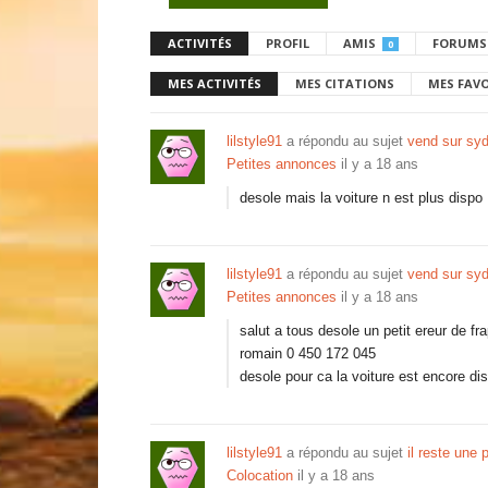
ACTIVITÉS
PROFIL
AMIS
FORUMS
0
MES ACTIVITÉS
MES CITATIONS
MES FAV
lilstyle91
a répondu au sujet
vend sur syd
Petites annonces
il y a 18 ans
desole mais la voiture n est plus dispo
lilstyle91
a répondu au sujet
vend sur syd
Petites annonces
il y a 18 ans
salut a tous desole un petit ereur de 
romain 0 450 172 045
desole pour ca la voiture est encore di
lilstyle91
a répondu au sujet
il reste une
Colocation
il y a 18 ans