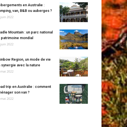
bergements en Australie :
mping, van, B&B ou auberges ?
 juin 2022
adle Mountain : un parc national
 patrimoine mondial
 juin 2022
inbow Region, un mode de vie
 synergie avec la nature
 mai 2022
ad trip en Australie : comment
énager son van ?
 mai 2022