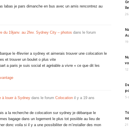
Gr
ras labas je pars dimanche en bus avec un amis rencontrez au
îl
26
Na
 du 19janv. au 2fev. Sydney City – photos
dans le forum
Au
19
ebarque le 4fevrier a sydney et aimerais trouver une colocation le
Nu
s et trouver un boulet o plus vite
vo
art a paris je suis social et agréable a vivre « ce que dit les
12
avantage
De
po
5 
e à louer à Sydney
dans le forum
Colocation
il y a 19 ans
To
suis a la recherche de colocation sur sydney je débarque le
no
r mes bagage dans un logement le plus tot posiible au lieu de
21
er donc voila si il y a une possibiliter de m’installer des mon