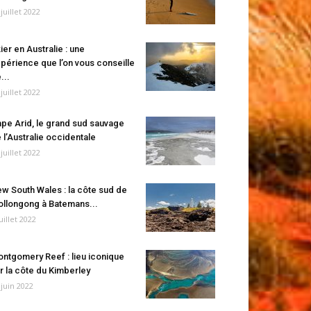
 juillet 2022
ier en Australie : une
périence que l’on vous conseille
...
 juillet 2022
pe Arid, le grand sud sauvage
 l’Australie occidentale
 juillet 2022
w South Wales : la côte sud de
llongong à Batemans...
juillet 2022
ntgomery Reef : lieu iconique
r la côte du Kimberley
 juin 2022