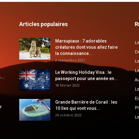
Articles populaires
R
Marsupiaux : 7 adorables
Le
créatures dont vous allez faire
Dé
la connaissance...
2 septembre 2021
Le
Le
Le Working Holiday Visa : le
...
passeport pour une année en...
Au
18 février 2022
Le
E
Grande Barrière de Corail : les
r
Pr
10 îles qui vont vous...
26 octobre 2022
Le