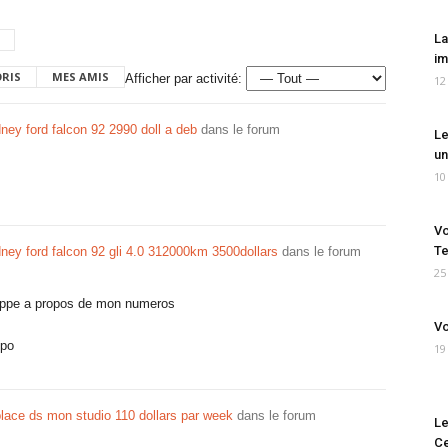
La
im
ORIS
MES AMIS
Afficher par activité:
12
ney ford falcon 92 2990 doll a deb
dans le forum
Le
un
10
Vo
Te
ney ford falcon 92 gli 4.0 312000km 3500dollars
dans le forum
25
frappe a propos de mon numeros
Vo
spo
19
 place ds mon studio 110 dollars par week
dans le forum
Le
Ce