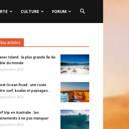
RTE
CULTURE
FORUM
Nos articles
aser Island : la plus grande île de
ble du monde
septembre 2023
eat Ocean Road : une route
tre surf, koalas et paysages...
septembre 2023
rf trip en Australie : les
énements à ne pas manquer
septembre 2023