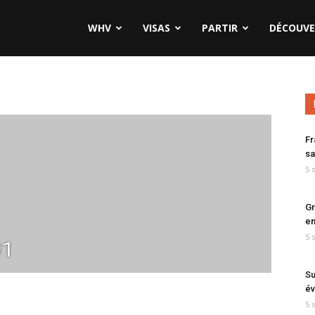
WHV
VISAS
PARTIR
DÉCOUVE
Fr
sa
5 
Gr
en
5 
91
Su
év
5 