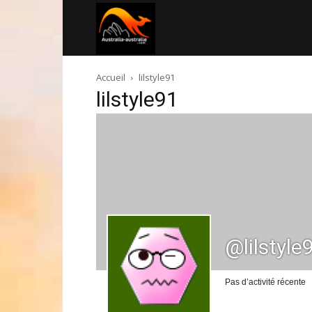
Australia-
Accueil
lilstyle91
australie.com
lilstyle91
@lilstyle
Pas d’activité récente