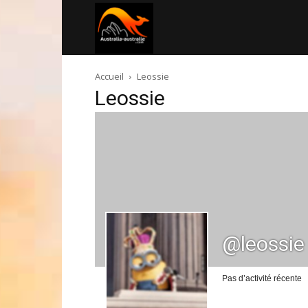
Australia-
Accueil
Leossie
australie.com
Leossie
@leossie
Pas d’activité récente