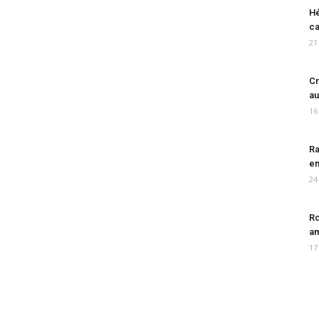
Hé
ca
21
Cr
au
16
Ra
en
24
Ro
am
17