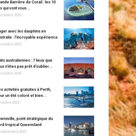
ande Barrière de Corail : les 10
es qui vont vous...
 octobre 2022
ger avec les dauphins en
stralie : l’incroyable expérience
 octobre 2022
its australiennes : 7 lieux que
us n’êtes pas prêt d’oublier...
 octobre 2022
s activités gratuites à Perth,
ur un été coloré et bien...
octobre 2022
wnsville, point stratégique du
rd tropical Queensland
 septembre 2022