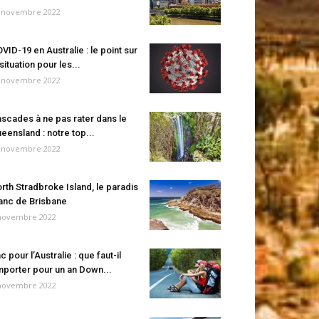
 novembre 2022
VID-19 en Australie : le point sur
 situation pour les...
 novembre 2022
scades à ne pas rater dans le
eensland : notre top...
 novembre 2022
rth Stradbroke Island, le paradis
anc de Brisbane
novembre 2022
c pour l’Australie : que faut-il
porter pour un an Down...
novembre 2022