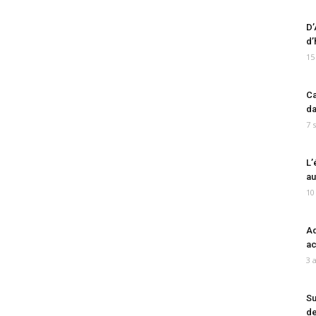
D’
d’
15
Ca
da
7 
L’
au
10
Ad
ac
3 
Su
de