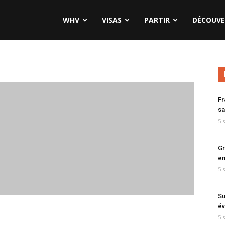
WHV
VISAS
PARTIR
DÉCOUVE
Fr
sa
5 
Gr
en
5 
Su
év
5 