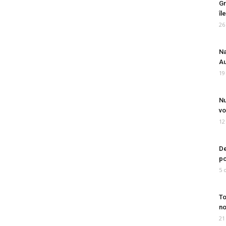
Gr
îl
26
Na
Au
19
Nu
vo
12
De
po
5 
To
no
21