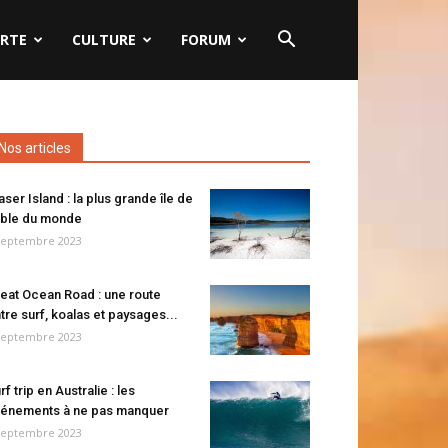
RTE
CULTURE
FORUM
Nos articles
aser Island : la plus grande île de
ble du monde
septembre 2023
eat Ocean Road : une route
tre surf, koalas et paysages...
septembre 2023
rf trip en Australie : les
énements à ne pas manquer
septembre 2023