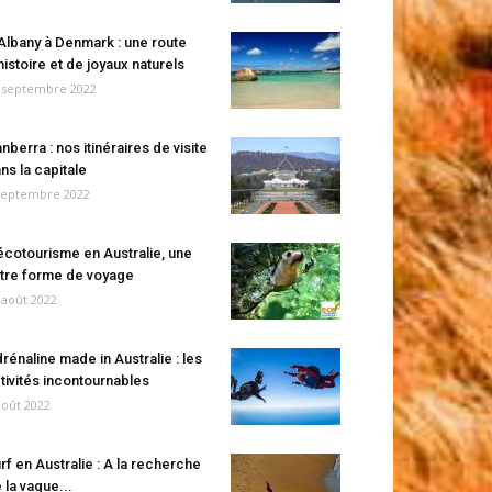
Albany à Denmark : une route
histoire et de joyaux naturels
 septembre 2022
nberra : nos itinéraires de visite
ns la capitale
septembre 2022
écotourisme en Australie, une
tre forme de voyage
 août 2022
rénaline made in Australie : les
tivités incontournables
août 2022
rf en Australie : A la recherche
 la vague...