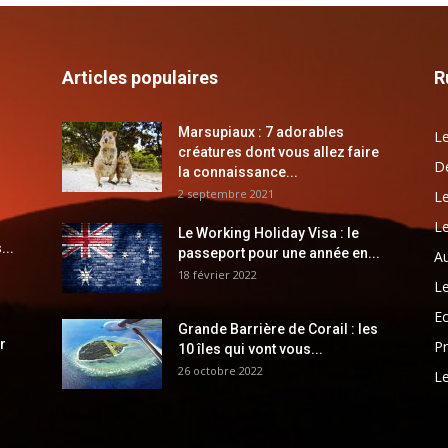
Articles populaires
R
Marsupiaux : 7 adorables
Le
créatures dont vous allez faire
Dé
la connaissance...
2 septembre 2021
Le
Le
Le Working Holiday Visa : le
...
passeport pour une année en...
Au
18 février 2022
Le
E
Grande Barrière de Corail : les
r
Pr
10 îles qui vont vous...
26 octobre 2022
Le