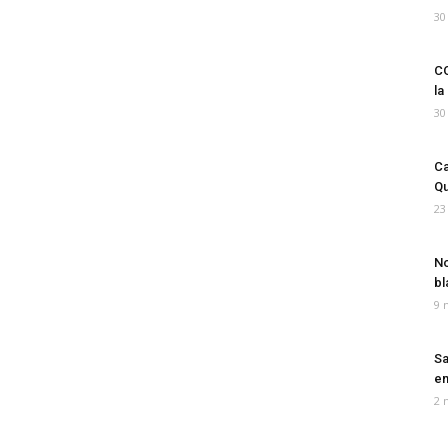
30
CO
la
30
Ca
Qu
23
No
bl
9 
Sa
em
2 