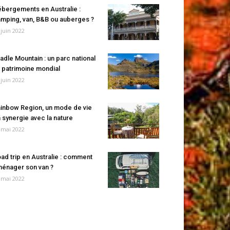
bergements en Australie :
mping, van, B&B ou auberges ?
 juin 2022
adle Mountain : un parc national
 patrimoine mondial
 juin 2022
inbow Region, un mode de vie
 synergie avec la nature
 mai 2022
ad trip en Australie : comment
énager son van ?
 mai 2022