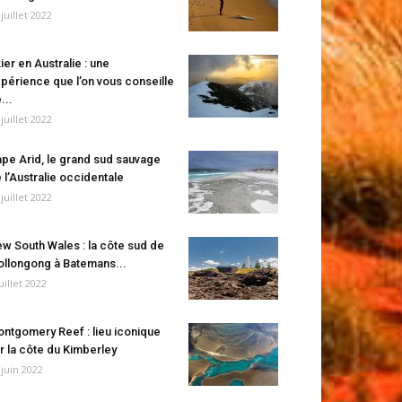
 juillet 2022
ier en Australie : une
périence que l’on vous conseille
...
 juillet 2022
pe Arid, le grand sud sauvage
 l’Australie occidentale
 juillet 2022
w South Wales : la côte sud de
llongong à Batemans...
juillet 2022
ntgomery Reef : lieu iconique
r la côte du Kimberley
 juin 2022