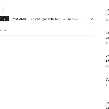
La
im
ORIS
MES AMIS
Afficher par activité:
12
cherche.
Le
un
10
Vo
Te
25
Vo
19
Le
Ce