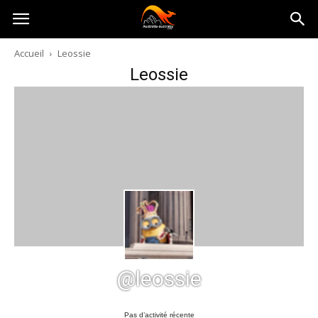
Australia-
Accueil
Leossie
Leossie
australie.com
@leossie
Pas d’activité récente