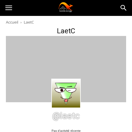
Australia-
Accueil
LaetC
LaetC
australie.com
@laetc
Pas d’activité récente