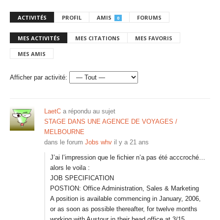
ACTIVITÉS
PROFIL
AMIS
FORUMS
0
MES ACTIVITÉS
MES CITATIONS
MES FAVORIS
MES AMIS
Afficher par activité:
LaetC
a répondu au sujet
STAGE DANS UNE AGENCE DE VOYAGES /
MELBOURNE
dans le forum
Jobs whv
il y a 21 ans
J’ai l’impression que le fichier n’a pas été acccroché…
alors le voila :
JOB SPECIFICATION
POSTION: Office Administration, Sales & Marketing
A position is available commencing in January, 2006,
or as soon as possible thereafter, for twelve months
working with Austour in their head office at 3/15