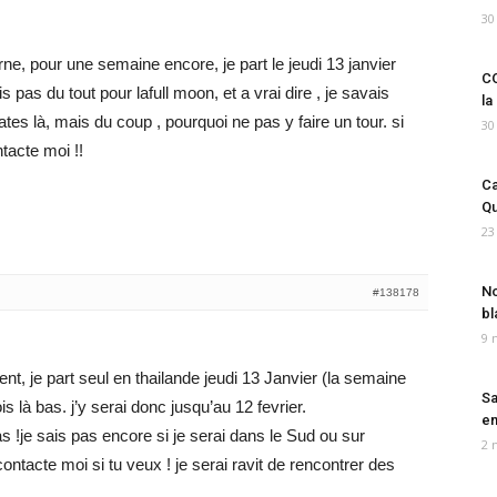
30
e, pour une semaine encore, je part le jeudi 13 janvier
CO
s pas du tout pour lafull moon, et a vrai dire , je savais
la
s là, mais du coup , pourquoi ne pas y faire un tour. si
30
ntacte moi !!
Ca
Qu
23
No
#138178
bl
9 
t, je part seul en thailande jeudi 13 Janvier (la semaine
Sa
s là bas. j’y serai donc jusqu’au 12 fevrier.
em
as !je sais pas encore si je serai dans le Sud ou sur
2 
tacte moi si tu veux ! je serai ravit de rencontrer des