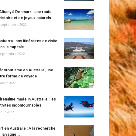
Albany à Denmark : une route
histoire et de joyaux naturels
 septembre 2022
nberra : nos itinéraires de visite
ns la capitale
septembre 2022
écotourisme en Australie, une
tre forme de voyage
 août 2022
rénaline made in Australie : les
tivités incontournables
août 2022
rf en Australie : A la recherche
 la vague...