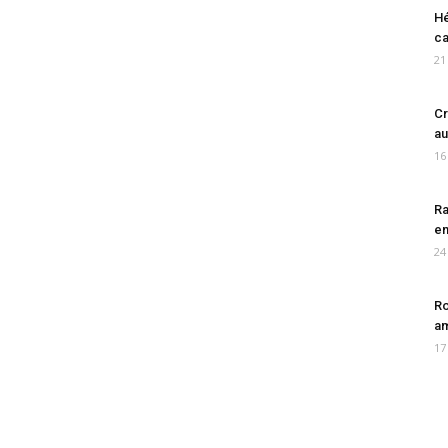
Hé
ca
21
Cr
au
16
Ra
en
24
Ro
am
17