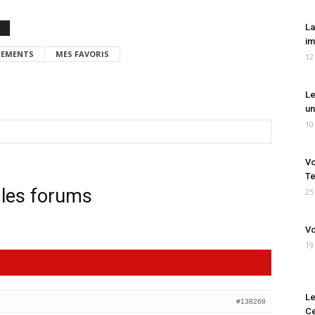
La
im
EMENTS
MES FAVORIS
12
Le
un
10
Vo
Te
 les forums
25
Vo
19
Le
#138268
Ce