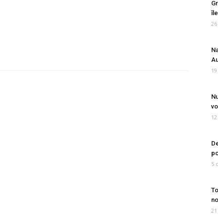
Gr
îl
26
Na
Au
19
Nu
vo
12
De
po
5 
To
no
21