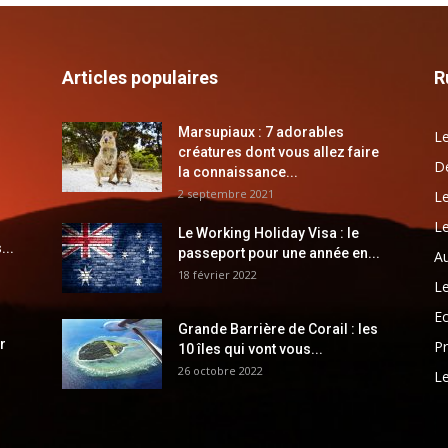
Articles populaires
R
Marsupiaux : 7 adorables
Le
créatures dont vous allez faire
Dé
la connaissance...
2 septembre 2021
Le
Le
Le Working Holiday Visa : le
...
passeport pour une année en...
Au
18 février 2022
Le
E
Grande Barrière de Corail : les
r
Pr
10 îles qui vont vous...
26 octobre 2022
Le