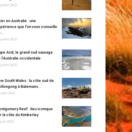
 juillet 2022
ier en Australie : une
périence que l’on vous conseille
...
 juillet 2022
pe Arid, le grand sud sauvage
 l’Australie occidentale
 juillet 2022
w South Wales : la côte sud de
llongong à Batemans...
juillet 2022
ntgomery Reef : lieu iconique
r la côte du Kimberley
 juin 2022