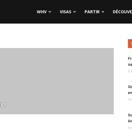
WHV
VISAS
PARTIR
DÉCOUVE
Fr
sa
5 
Gr
en
5 
te
Su
év
5 