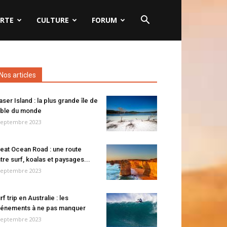
RTE
CULTURE
FORUM
Nos articles
aser Island : la plus grande île de
ble du monde
septembre 2023
eat Ocean Road : une route
tre surf, koalas et paysages...
septembre 2023
rf trip en Australie : les
énements à ne pas manquer
septembre 2023