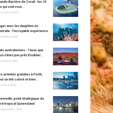
ande Barrière de Corail : les 10
es qui vont vous...
 octobre 2022
ger avec les dauphins en
stralie : l’incroyable expérience
 octobre 2022
its australiennes : 7 lieux que
us n’êtes pas prêt d’oublier...
 octobre 2022
s activités gratuites à Perth,
ur un été coloré et bien...
octobre 2022
wnsville, point stratégique du
rd tropical Queensland
 septembre 2022