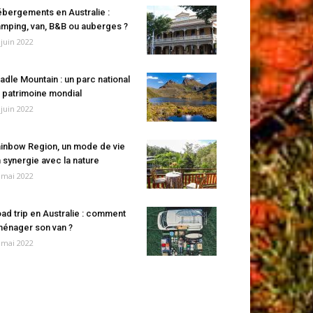
bergements en Australie :
mping, van, B&B ou auberges ?
 juin 2022
adle Mountain : un parc national
 patrimoine mondial
 juin 2022
inbow Region, un mode de vie
 synergie avec la nature
 mai 2022
ad trip en Australie : comment
énager son van ?
 mai 2022