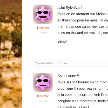
salut SylvaNat !
j’suis en ce moment sur Melbourn
en thailande pour un mois. j’y vai
meme pas que ca tomber ces date
labelette
tu es en thailand ce mois ci , co
Membre
Benoit
7 janvier 2011 à 11 h 31 min
Salut Laurie !!
j’suis sur Melbourne en ce momen
prochaine !! ) pour passer un moi
si tu veux on pourra se voir là b
labelette
bangkok a ce moment là, mais con
Membre
francais/ses la bas !