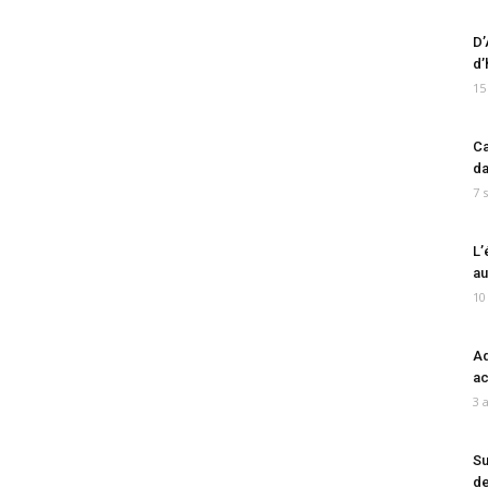
D’
d’
15
Ca
da
7 
L’
au
10
Ad
ac
3 
Su
de