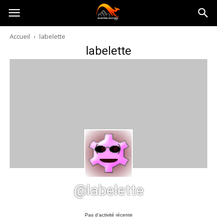
Australia-
Accueil
labelette
labelette
australie.com
@labelette
Pas d’activité récente