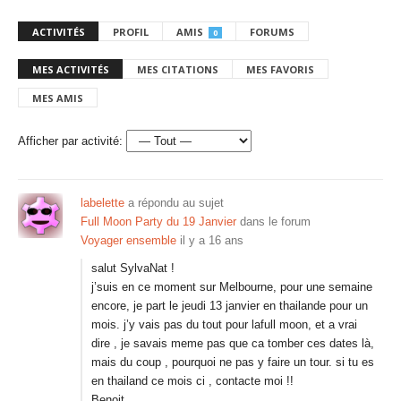
ACTIVITÉS
PROFIL
AMIS
FORUMS
0
MES ACTIVITÉS
MES CITATIONS
MES FAVORIS
MES AMIS
Afficher par activité:
labelette
a répondu au sujet
Full Moon Party du 19 Janvier
dans le forum
Voyager ensemble
il y a 16 ans
salut SylvaNat !
j’suis en ce moment sur Melbourne, pour une semaine
encore, je part le jeudi 13 janvier en thailande pour un
mois. j’y vais pas du tout pour lafull moon, et a vrai
dire , je savais meme pas que ca tomber ces dates là,
mais du coup , pourquoi ne pas y faire un tour. si tu es
en thailand ce mois ci , contacte moi !!
Benoit