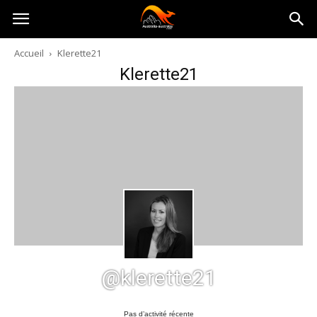
Australia-
Accueil
Klerette21
Klerette21
australie.com
@klerette21
Pas d’activité récente