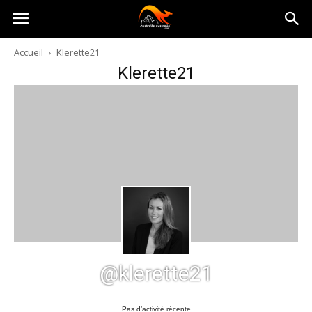
Australia-
Accueil
Klerette21
Klerette21
australie.com
@klerette21
Pas d’activité récente