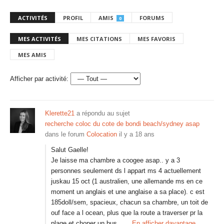
ACTIVITÉS
PROFIL
AMIS
FORUMS
0
MES ACTIVITÉS
MES CITATIONS
MES FAVORIS
MES AMIS
Afficher par activité:
Klerette21
a répondu au sujet
recherche coloc du cote de bondi beach/sydney asap
dans le forum
Colocation
il y a 18 ans
Salut Gaelle!
Je laisse ma chambre a coogee asap.. y a 3
personnes seulement ds l appart ms 4 actuellement
juskau 15 oct (1 australien, une allemande ms en ce
moment un anglais et une anglaise a sa place). c est
185doll/sem, spacieux, chacun sa chambre, un toit de
ouf face a l ocean, plus que la route a traverser pr la
plage et choper un bus.…
En afficher davantage