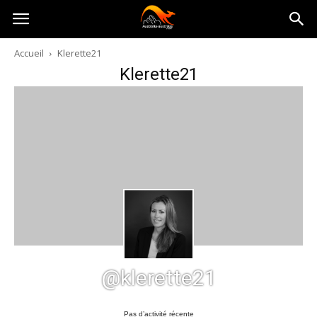
Australia-
Accueil
Klerette21
Klerette21
australie.com
@klerette21
Pas d’activité récente