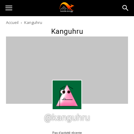
Australia-
Accueil
Kanguhru
Kanguhru
australie.com
@kanguhru
Pas d’activité récente