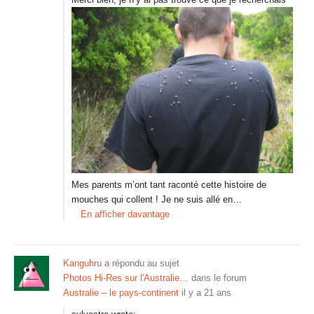
Mes parents m’ont tant raconté cette histoire de
mouches qui collent ! Je ne suis allé en…
En afficher davantage
Kanguhru
a répondu au sujet
Photos Hi-Res sur l'Australie…
dans le forum
Australie – le pays-continent
il y a 21 ans