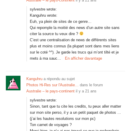
Australie – le pays-continent
il y a 21 ans
sylvestre wrote:
Kanguhru wrote:
Euh, ya plein de sites de ce genre…
Qui repomple la moitié des news d’un autre site sans
citer la source tu veux dire ?
C’est une centralisation de news de différents sites
plus et moins connus (la plupart sont dans mes liens
sur le coté ^^). Je garde les trucs qui m’ont tilté et je
mets à ma sauc…
En afficher davantage
Kanguhru
a répondu au sujet
Photos Hi-Res sur l'Australie…
dans le forum
Australie – le pays-continent
il y a 21 ans
sylvestre wrote:
Sinon, tant que tu cite les credits, tu peux aller matter
sur mon site perso, il y a un petit paquet de photos …
(j’ai les hautes resolutions sur mon pc)
Ton carnet de voyages ?
Merci bien, je n’y ai pas trouvé ce que je recherchais