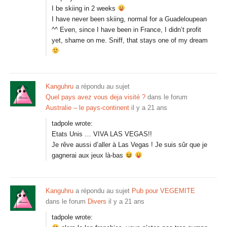
I be skiing in 2 weeks
I have never been skiing, normal for a Guadeloupean
^^ Even, since I have been in France, I didn’t profit
yet, shame on me. Sniff, that stays one of my dream
Kanguhru
a répondu au sujet
Quel pays avez vous deja visité ?
dans le forum
Australie – le pays-continent
il y a 21 ans
tadpole wrote:
Etats Unis … VIVA LAS VEGAS!!
Je rêve aussi d’aller à Las Vegas ! Je suis sûr que je
gagnerai aux jeux là-bas
Kanguhru
a répondu au sujet
Pub pour VEGEMITE
dans le forum
Divers
il y a 21 ans
tadpole wrote: