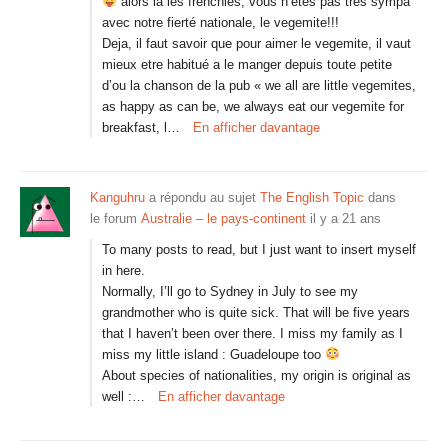
alors la les frenchies, vous n’etes pas tres sympa
avec notre fierté nationale, le vegemite!!!
Deja, il faut savoir que pour aimer le vegemite, il vaut
mieux etre habitué a le manger depuis toute petite
d’ou la chanson de la pub « we all are little vegemites,
as happy as can be, we always eat our vegemite for
breakfast, l…
En afficher davantage
Kanguhru
a répondu au sujet
The English Topic
dans
le forum
Australie – le pays-continent
il y a 21 ans
To many posts to read, but I just want to insert myself
in here.
Normally, I’ll go to Sydney in July to see my
grandmother who is quite sick. That will be five years
that I haven’t been over there. I miss my family as I
miss my little island : Guadeloupe too
About species of nationalities, my origin is original as
well :…
En afficher davantage