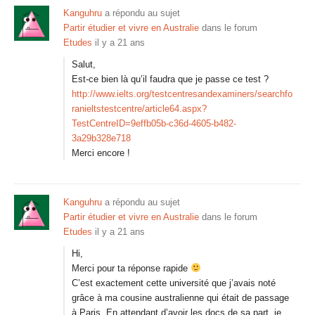
Kanguhru
a répondu au sujet
Partir étudier et vivre en Australie
dans le forum
Etudes
il y a 21 ans
Salut,
Est-ce bien là qu’il faudra que je passe ce test ?
http://www.ielts.org/testcentresandexaminers/searchfo
ranieltstestcentre/article64.aspx?
TestCentreID=9effb05b-c36d-4605-b482-
3a29b328e718
Merci encore !
Kanguhru
a répondu au sujet
Partir étudier et vivre en Australie
dans le forum
Etudes
il y a 21 ans
Hi,
Merci pour ta réponse rapide
C’est exactement cette université que j’avais noté
grâce à ma cousine australienne qui était de passage
à Paris. En attendant d’avoir les docs de sa part, je