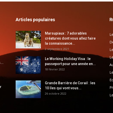
Articles populaires
R
Marsupiaux : 7 adorables
Le
créatures dont vous allez faire
Dé
la connaissance...
2 septembre 2021
Le
Le
Le Working Holiday Visa : le
...
passeport pour une année en...
Au
18 février 2022
Le
E
Grande Barrière de Corail : les
r
Pr
10 îles qui vont vous...
26 octobre 2022
Le