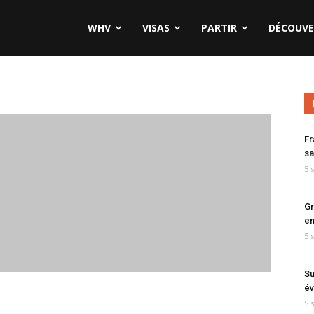
WHV
VISAS
PARTIR
DÉCOUVE
Fr
sa
5 
Gr
en
5 
Su
év
5 