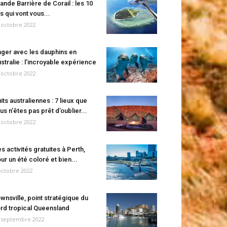
ande Barrière de Corail : les 10
es qui vont vous...
 octobre 2022
ger avec les dauphins en
stralie : l’incroyable expérience
 octobre 2022
its australiennes : 7 lieux que
us n’êtes pas prêt d’oublier...
 octobre 2022
s activités gratuites à Perth,
ur un été coloré et bien...
octobre 2022
wnsville, point stratégique du
rd tropical Queensland
 septembre 2022