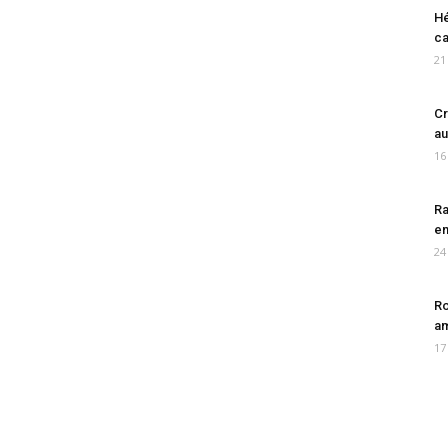
Hé
ca
21
Cr
au
16
Ra
en
24
Ro
am
17