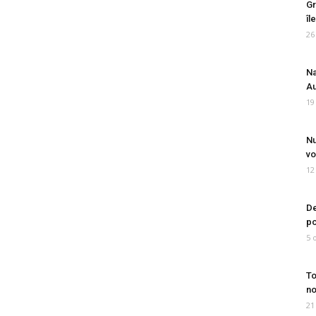
Gr
îl
26
Na
Au
19
Nu
vo
12
De
po
5 
To
no
21