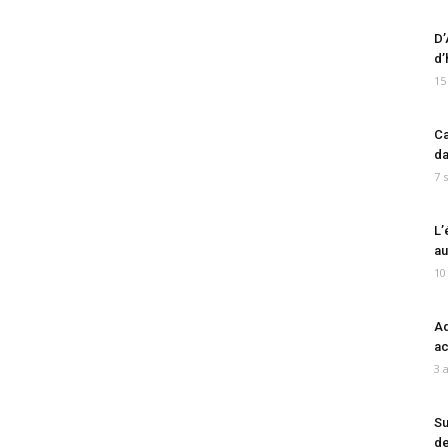
D’
d’
15
Ca
da
7 
L’
au
10
Ad
ac
3 
Su
de