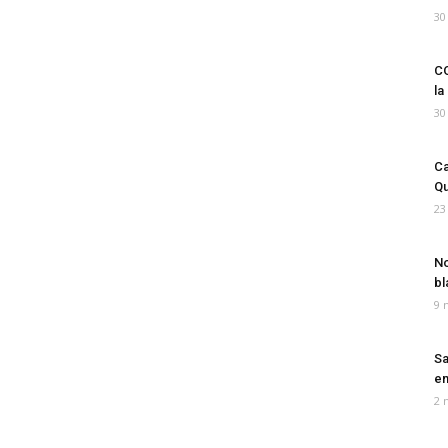
30
CO
la
30
Ca
Qu
23
No
bl
9 
Sa
em
2 