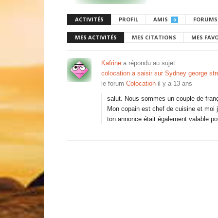
ACTIVITÉS
PROFIL
AMIS
FORUMS
0
MES ACTIVITÉS
MES CITATIONS
MES FAV
Kafrine
a répondu au sujet
colocation a saisir sur Sydney george str
le forum
Colocation
il y a 13 ans
salut. Nous sommes un couple de franç
Mon copain est chef de cuisine et moi je
ton annonce était également valable po