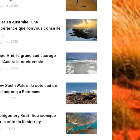
 juillet 2022
ier en Australie : une
périence que l’on vous conseille
...
 juillet 2022
pe Arid, le grand sud sauvage
 l’Australie occidentale
 juillet 2022
w South Wales : la côte sud de
llongong à Batemans...
juillet 2022
ntgomery Reef : lieu iconique
r la côte du Kimberley
 juin 2022