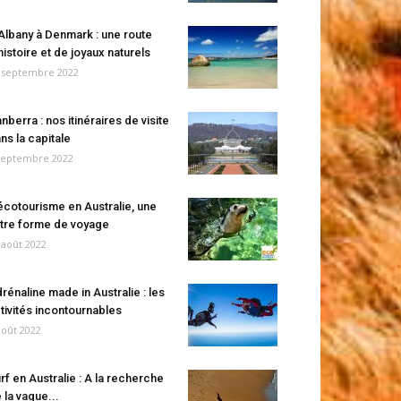
Albany à Denmark : une route
histoire et de joyaux naturels
 septembre 2022
nberra : nos itinéraires de visite
ns la capitale
septembre 2022
écotourisme en Australie, une
tre forme de voyage
 août 2022
rénaline made in Australie : les
tivités incontournables
août 2022
rf en Australie : A la recherche
 la vague...