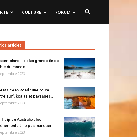
RTE
CULTURE
FORUM
Nos articles
aser Island : la plus grande île de
ble du monde
septembre 2023
eat Ocean Road : une route
tre surf, koalas et paysages...
septembre 2023
rf trip en Australie : les
énements à ne pas manquer
septembre 2023