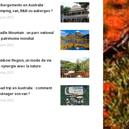
bergements en Australie :
mping, van, B&B ou auberges ?
 juin 2022
adle Mountain : un parc national
 patrimoine mondial
 juin 2022
inbow Region, un mode de vie
 synergie avec la nature
 mai 2022
ad trip en Australie : comment
énager son van ?
 mai 2022