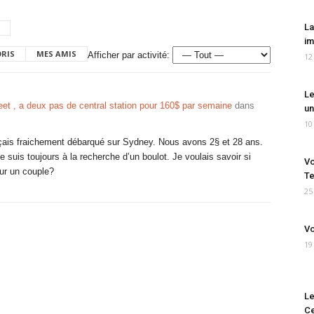
La
im
ORIS
MES AMIS
Afficher par activité:
12
Le
eet , a deux pas de central station pour 160$ par semaine
dans
un
10
ais fraichement débarqué sur Sydney. Nous avons 2§ et 28 ans.
 suis toujours à la recherche d’un boulot. Je voulais savoir si
Vo
ur un couple?
Te
25
Vo
19
Le
Ce