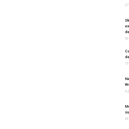
27
Sk
ex
de
20
Ca
de
13
Ne
Wo
6 
Mo
su
29