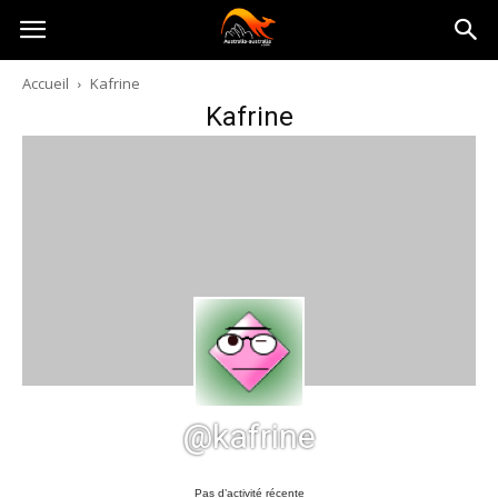
Australia-
Accueil
Kafrine
Kafrine
australie.com
@kafrine
Pas d’activité récente