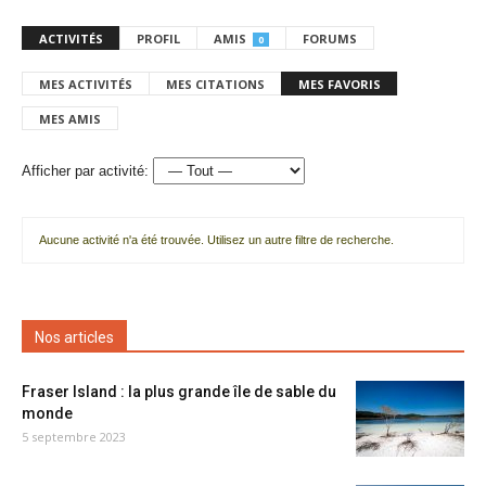
ACTIVITÉS
PROFIL
AMIS
FORUMS
0
MES ACTIVITÉS
MES CITATIONS
MES FAVORIS
MES AMIS
Afficher par activité:
Aucune activité n'a été trouvée. Utilisez un autre filtre de recherche.
Nos articles
Fraser Island : la plus grande île de sable du
monde
5 septembre 2023