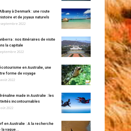
Albany à Denmark : une route
histoire et de joyaux naturels
 septembre 2022
nberra : nos itinéraires de visite
ns la capitale
septembre 2022
écotourisme en Australie, une
tre forme de voyage
 août 2022
rénaline made in Australie : les
tivités incontournables
août 2022
rf en Australie : A la recherche
 la vague...