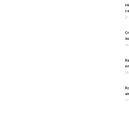
Hé
ca
21
Cr
au
16
Ra
en
24
Ro
am
17