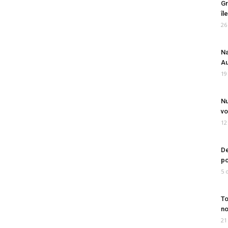
Gr
îl
26
Na
Au
19
Nu
vo
12
De
po
5 
To
no
21