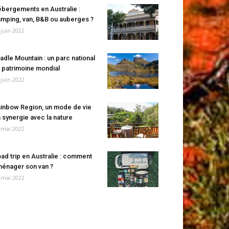
bergements en Australie :
mping, van, B&B ou auberges ?
 juin 2022
adle Mountain : un parc national
 patrimoine mondial
 juin 2022
inbow Region, un mode de vie
 synergie avec la nature
 mai 2022
ad trip en Australie : comment
énager son van ?
 mai 2022