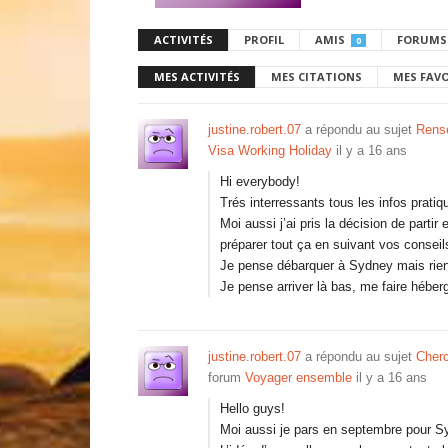
ACTIVITÉS
PROFIL
AMIS
FORUMS
0
MES ACTIVITÉS
MES CITATIONS
MES FAV
justine.robert.07
a répondu au sujet
Rens
Visa Working Holiday
il y a 16 ans
Hi everybody!
Trés interressants tous les infos prati
Moi aussi j’ai pris la décision de part
préparer tout ça en suivant vos consei
Je pense débarquer à Sydney mais rien 
Je pense arriver là bas, me faire héber
justine.robert.07
a répondu au sujet
Cherc
forum
Voyager ensemble
il y a 16 ans
Hello guys!
Moi aussi je pars en septembre pour S