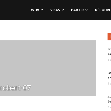
WHV
VISAS
PARTIR
DÉCOUVE
Fr
sa
5 
Gr
en
5 
-robert-07
Su
év
5 