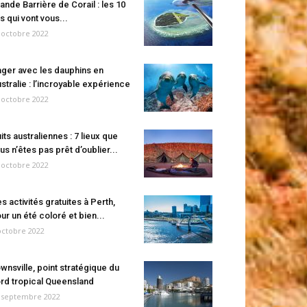
ande Barrière de Corail : les 10
es qui vont vous...
 octobre 2022
ger avec les dauphins en
stralie : l’incroyable expérience
 octobre 2022
its australiennes : 7 lieux que
us n’êtes pas prêt d’oublier...
 octobre 2022
s activités gratuites à Perth,
ur un été coloré et bien...
octobre 2022
wnsville, point stratégique du
rd tropical Queensland
 septembre 2022