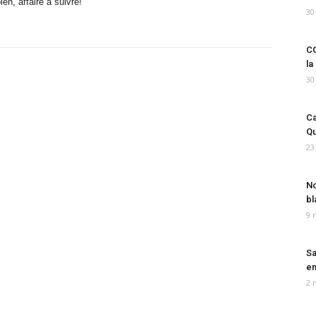
en, affaire à suivre!
30
CO
la
30
Ca
Qu
23
No
bl
9 
Sa
em
2 