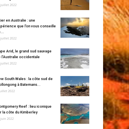
 juillet 2022
ier en Australie : une
périence que l’on vous conseille
...
 juillet 2022
pe Arid, le grand sud sauvage
 l’Australie occidentale
 juillet 2022
w South Wales : la côte sud de
llongong à Batemans...
juillet 2022
ntgomery Reef : lieu iconique
r la côte du Kimberley
 juin 2022