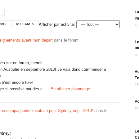
La
im
ORIS
MES AMIS
Afficher par activité:
12
eignements avant mon départ
dans le forum
Le
un
10
ques sur ce forum, merci!
ir en Australie en septembre 2010! Je vais donc commencer à
Vo
ls…
Te
n’est encore fixé!
25
ger si possible par des c…
En afficher davantage
Vo
19
he compagnon/colocataire pour Sydney sept. 2010!
dans le
Le
ydney!
Ce