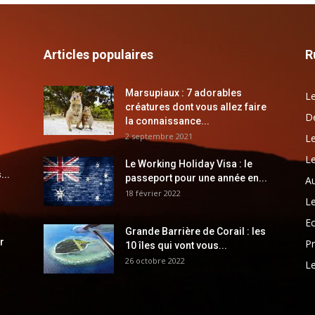
Articles populaires
R
Marsupiaux : 7 adorables
Le
créatures dont vous allez faire
Dé
la connaissance...
2 septembre 2021
Le
Le
Le Working Holiday Visa : le
...
passeport pour une année en...
Au
18 février 2022
Le
E
Grande Barrière de Corail : les
r
Pr
10 îles qui vont vous...
26 octobre 2022
Le