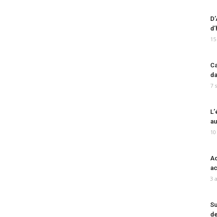
D’
d’
15
Ca
da
7 
L’
au
10
Ad
ac
3 
Su
de