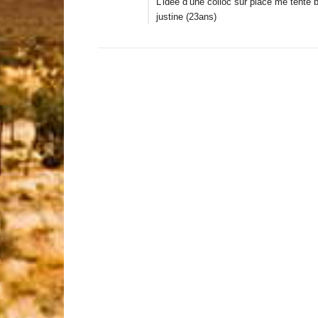
L’idée d’une colloc sur place me tente bi
justine (23ans)