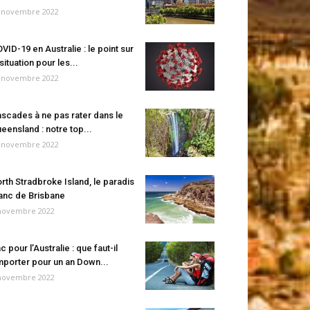
 novembre 2022
VID-19 en Australie : le point sur
 situation pour les...
 novembre 2022
scades à ne pas rater dans le
eensland : notre top...
 novembre 2022
rth Stradbroke Island, le paradis
anc de Brisbane
novembre 2022
c pour l’Australie : que faut-il
porter pour un an Down...
novembre 2022