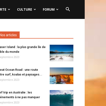
RTE
CULTURE
FORUM
Nos articles
aser Island : la plus grande île de
ble du monde
septembre 2023
eat Ocean Road : une route
tre surf, koalas et paysages...
septembre 2023
rf trip en Australie : les
énements à ne pas manquer
septembre 2023