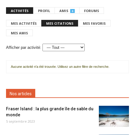
ACTIVITÉS
PROFIL
AMIS
FORUMS
0
MES ACTIVITÉS
MES CITATIONS
MES FAVORIS
MES AMIS
Afficher par activité:
Aucune activité n'a été trouvée. Utilisez un autre filtre de recherche.
Nos articles
Fraser Island : la plus grande île de sable du
monde
5 septembre 2023