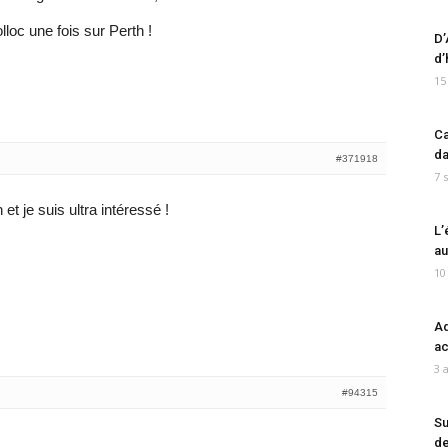
loc une fois sur Perth !
D’
d’
15
Ca
da
#371918
7 
et je suis ultra intéressé !
L’
au
10
Ad
ac
3 
#94315
Su
de