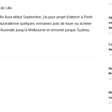
27
de Lille.
fin Aout début Septembre, j’ai pour projet d’atterrir à Perth
Sk
ex
 australienne quelques semaines puis de louer ou acheter
de
l’Australie jusqu’à Melbourne et remonté jusque Sydney.
20
Ca
de
13
Ne
Wo
6 
Mo
su
29