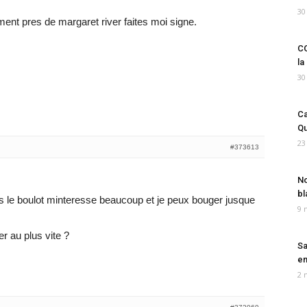
30
ment pres de margaret river faites moi signe.
CO
la
30
Ca
Qu
23
#373613
No
bl
is le boulot minteresse beaucoup et je peux bouger jusque
9 
r au plus vite ?
Sa
em
2 