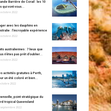
ande Barrière de Corail : les 10
es qui vont vous...
 octobre 2022
ger avec les dauphins en
stralie : l’incroyable expérience
 octobre 2022
its australiennes : 7 lieux que
us n’êtes pas prêt d’oublier...
 octobre 2022
s activités gratuites à Perth,
ur un été coloré et bien...
octobre 2022
wnsville, point stratégique du
rd tropical Queensland
 septembre 2022