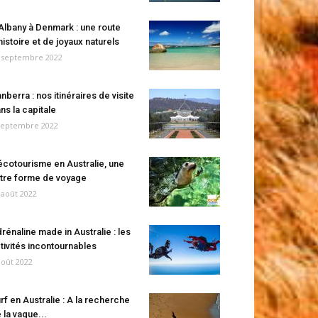
Albany à Denmark : une route
histoire et de joyaux naturels
 septembre 2022
nberra : nos itinéraires de visite
ns la capitale
septembre 2022
écotourisme en Australie, une
tre forme de voyage
 août 2022
rénaline made in Australie : les
tivités incontournables
août 2022
rf en Australie : A la recherche
 la vague...