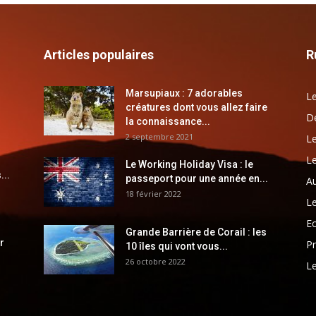
Articles populaires
R
Marsupiaux : 7 adorables
Le
créatures dont vous allez faire
Dé
la connaissance...
2 septembre 2021
Le
Le
Le Working Holiday Visa : le
...
passeport pour une année en...
Au
18 février 2022
Le
E
Grande Barrière de Corail : les
r
Pr
10 îles qui vont vous...
26 octobre 2022
Le