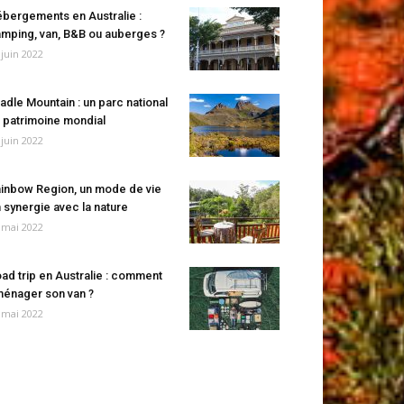
bergements en Australie :
mping, van, B&B ou auberges ?
 juin 2022
adle Mountain : un parc national
 patrimoine mondial
 juin 2022
inbow Region, un mode de vie
 synergie avec la nature
 mai 2022
ad trip en Australie : comment
énager son van ?
 mai 2022