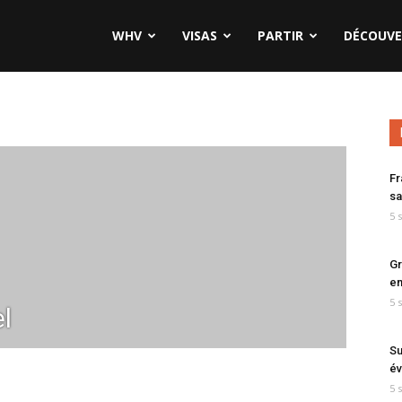
WHV
VISAS
PARTIR
DÉCOUVE
Fr
sa
5 
Gr
en
5 
l
Su
év
5 