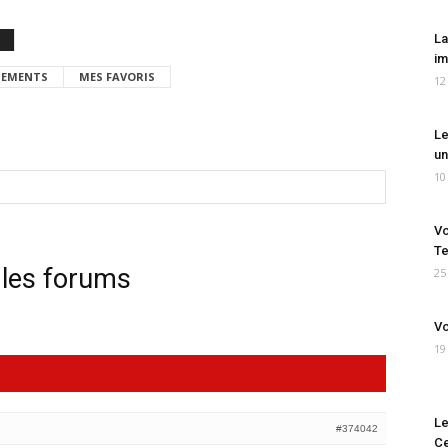
La
im
EMENTS
MES FAVORIS
12
Le
un
10
Vo
Te
 les forums
25
Vo
19
Le
#374042
Ce