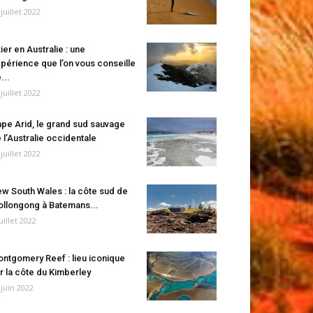
 juillet 2022
ier en Australie : une
périence que l’on vous conseille
...
 juillet 2022
pe Arid, le grand sud sauvage
 l’Australie occidentale
 juillet 2022
w South Wales : la côte sud de
llongong à Batemans...
juillet 2022
ntgomery Reef : lieu iconique
r la côte du Kimberley
 juin 2022