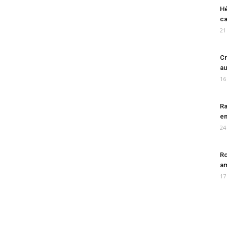
Hé
ca
21
Cr
au
16
Ra
en
24
Ro
am
17