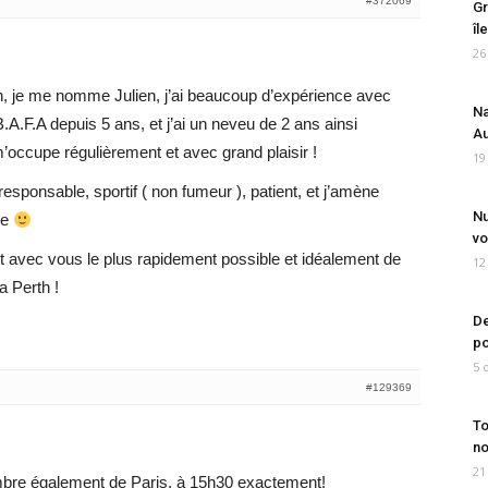
#372069
Gr
îl
26
th, je me nomme Julien, j’ai beaucoup d’expérience avec
Na
 B.A.F.A depuis 5 ans, et j’ai un neveu de 2 ans ainsi
Au
’occupe régulièrement et avec grand plaisir !
19
esponsable, sportif ( non fumeur ), patient, et j’amène
Nu
me
vo
ct avec vous le plus rapidement possible et idéalement de
12
a Perth !
De
po
5 
#129369
To
no
21
mbre également de Paris, à 15h30 exactement!