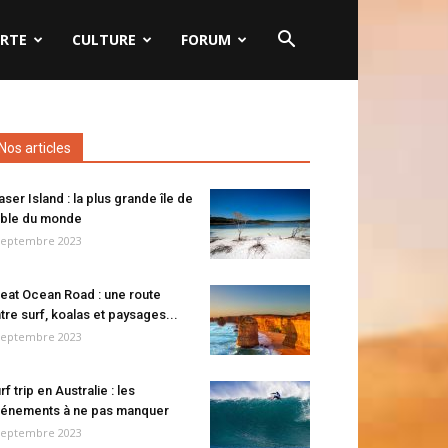
RTE
CULTURE
FORUM
Nos articles
aser Island : la plus grande île de
ble du monde
septembre 2023
eat Ocean Road : une route
tre surf, koalas et paysages...
septembre 2023
rf trip en Australie : les
énements à ne pas manquer
septembre 2023