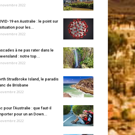
 novembre 2022
VID-19 en Australie : le point sur
 situation pour les...
 novembre 2022
scades à ne pas rater dans le
eensland : notre top...
 novembre 2022
rth Stradbroke Island, le paradis
anc de Brisbane
novembre 2022
c pour l’Australie : que faut-il
porter pour un an Down...
novembre 2022