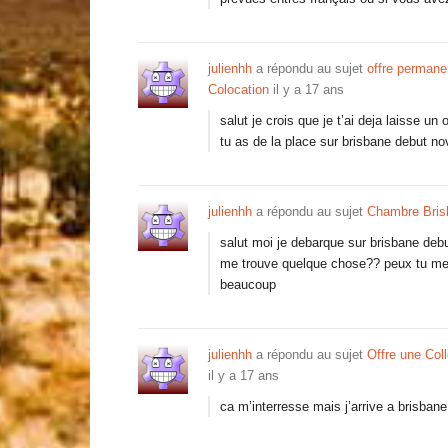
julienhh
a répondu au sujet
offre permane
Colocation
il y a 17 ans
salut je crois que je t’ai deja laisse 
tu as de la place sur brisbane debut 
julienhh
a répondu au sujet
Chambre Bris
salut moi je debarque sur brisbane debu
me trouve quelque chose?? peux tu m
beaucoup
julienhh
a répondu au sujet
Offre une Col
il y a 17 ans
ca m’interresse mais j’arrive a brisba