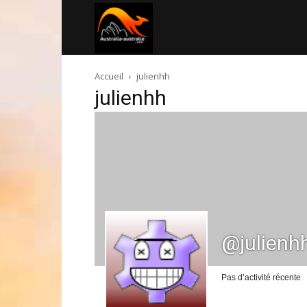
Australia-
Accueil
julienhh
australie.com
julienhh
@julienh
Pas d’activité récente