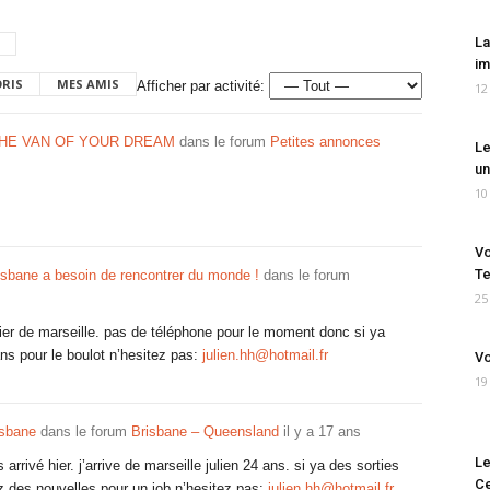
La
im
ORIS
MES AMIS
Afficher par activité:
12
THE VAN OF YOUR DREAM
dans le forum
Petites annonces
Le
un
10
Vo
Te
isbane a besoin de rencontrer du monde !
dans le forum
25
hier de marseille. pas de téléphone pour le moment donc si ya
ns pour le boulot n’hesitez pas:
julien.hh@hotmail.fr
Vo
19
isbane
dans le forum
Brisbane – Queensland
il y a 17 ans
Le
arrivé hier. j’arrive de marseille julien 24 ans. si ya des sorties
Ce
z des nouvelles pour un job n’hesitez pas:
julien.hh@hotmail.fr