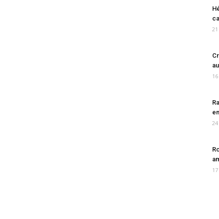
Hé
ca
21
Cr
au
16
Ra
en
24
Ro
am
17