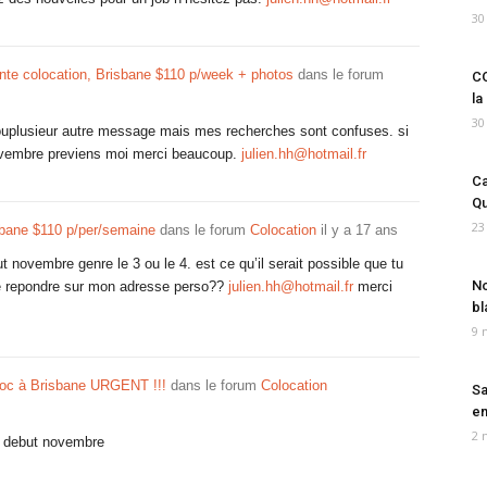
30
nte colocation, Brisbane $110 p/week + photos
dans le forum
CO
la
30
un ouplusieur autre message mais mes recherches sont confuses. si
novembre previens moi merci beaucoup.
julien.hh@hotmail.fr
Ca
Qu
23
bane $110 p/per/semaine
dans le forum
Colocation
il y a 17 ans
t novembre genre le 3 ou le 4. est ce qu’il serait possible que tu
No
e repondre sur mon adresse perso??
julien.hh@hotmail.fr
merci
bl
9 
loc à Brisbane URGENT !!!
dans le forum
Colocation
Sa
em
2 
ne debut novembre