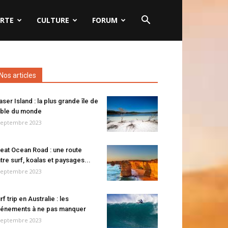
RTE
CULTURE
FORUM
Nos articles
aser Island : la plus grande île de
ble du monde
septembre 2023
eat Ocean Road : une route
tre surf, koalas et paysages...
septembre 2023
rf trip en Australie : les
énements à ne pas manquer
septembre 2023