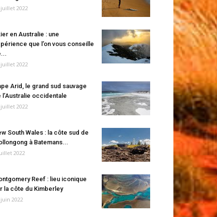
 juillet 2022
ier en Australie : une
périence que l’on vous conseille
...
 juillet 2022
pe Arid, le grand sud sauvage
 l’Australie occidentale
 juillet 2022
w South Wales : la côte sud de
llongong à Batemans...
juillet 2022
ntgomery Reef : lieu iconique
r la côte du Kimberley
 juin 2022