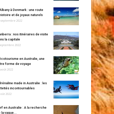
Albany à Denmark : une route
histoire et de joyaux naturels
 septembre 2022
nberra : nos itinéraires de visite
ns la capitale
septembre 2022
écotourisme en Australie, une
tre forme de voyage
 août 2022
rénaline made in Australie : les
tivités incontournables
août 2022
rf en Australie : A la recherche
 la vague...