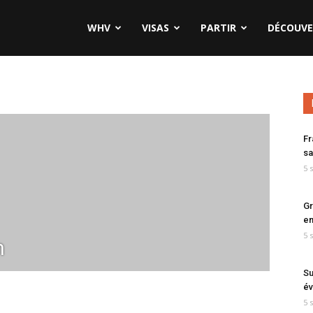
WHV
VISAS
PARTIR
DÉCOUVE
Fr
sa
5 
Gr
en
5 
h
Su
év
5 