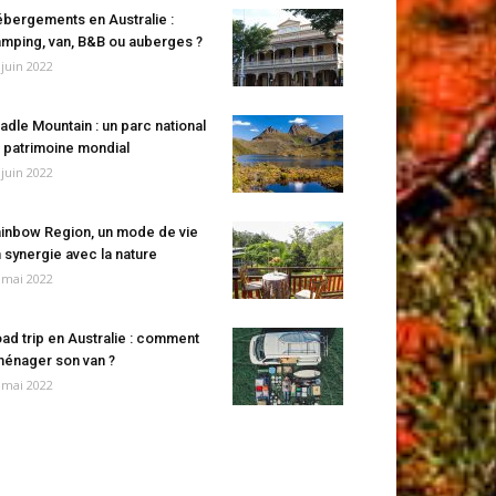
bergements en Australie :
mping, van, B&B ou auberges ?
 juin 2022
adle Mountain : un parc national
 patrimoine mondial
 juin 2022
inbow Region, un mode de vie
 synergie avec la nature
 mai 2022
ad trip en Australie : comment
énager son van ?
 mai 2022