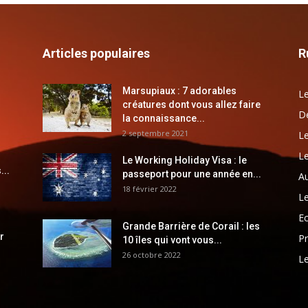
Articles populaires
R
Marsupiaux : 7 adorables
Le
créatures dont vous allez faire
Dé
la connaissance...
2 septembre 2021
Le
Le
Le Working Holiday Visa : le
...
passeport pour une année en...
Au
18 février 2022
Le
E
Grande Barrière de Corail : les
r
Pr
10 îles qui vont vous...
26 octobre 2022
Le