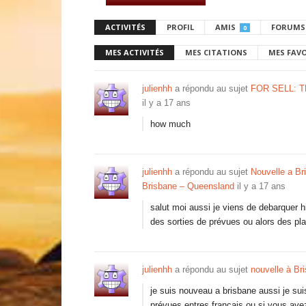
ACTIVITÉS
PROFIL
AMIS
FORUMS
0
MES ACTIVITÉS
MES CITATIONS
MES FAV
julienhh
a répondu au sujet
FOR SELL: 
il y a 17 ans
how much
julienhh
a répondu au sujet
Nouvelle a Br
Brisbane – Queensland
il y a 17 ans
salut moi aussi je viens de debarquer 
des sorties de prévues ou alors des pla
julienhh
a répondu au sujet
nouvelle à Br
je suis nouveau a brisbane aussi je suis 
prévues entres français ou si vous ave