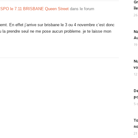
Gr
îl
PO le 7.11 BRISBANE Queen Street
dans le forum
26
mt. En effet j’arrive sur brisbane le 3 ou 4 novembre c’est donc
e ou la prendre seul ne me pose aucun probleme. je te laisse mon
Na
Au
19
Nu
vo
12
De
po
5 
To
no
21