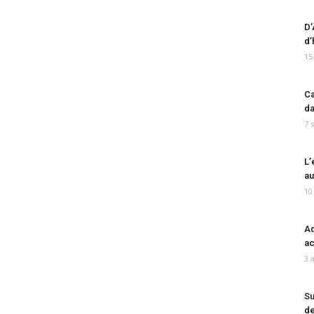
D’
d’
15
Ca
da
7 
L’
au
10
Ad
ac
3 
Su
de