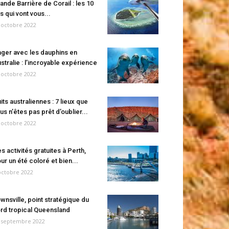
ande Barrière de Corail : les 10
es qui vont vous...
 octobre 2022
ger avec les dauphins en
stralie : l’incroyable expérience
 octobre 2022
its australiennes : 7 lieux que
us n’êtes pas prêt d’oublier...
 octobre 2022
s activités gratuites à Perth,
ur un été coloré et bien...
octobre 2022
wnsville, point stratégique du
rd tropical Queensland
 septembre 2022