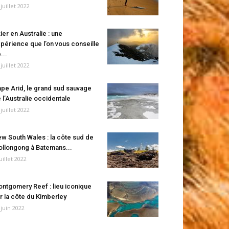
 juillet 2022
ier en Australie : une
périence que l’on vous conseille
...
 juillet 2022
pe Arid, le grand sud sauvage
 l’Australie occidentale
 juillet 2022
w South Wales : la côte sud de
llongong à Batemans...
juillet 2022
ntgomery Reef : lieu iconique
r la côte du Kimberley
 juin 2022