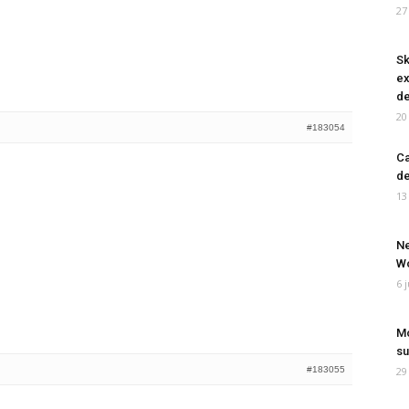
27
Sk
ex
de
20
#183054
Ca
de
13
Ne
Wo
6 
Mo
su
#183055
29