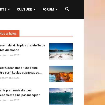
RTE
CULTURE
FORUM
Nos articles
aser Island : la plus grande île de
ble du monde
septembre 2023
eat Ocean Road : une route
tre surf, koalas et paysages...
septembre 2023
rf trip en Australie : les
énements à ne pas manquer
septembre 2023