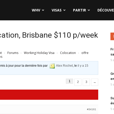
WHV
VISAS
PARTIR
DÉCOUVE
cation, Brisbane $110 p/week
Fr
nt
›
Forums
›
Working Holiday Visa
›
Colocation
›
offre
sa
os
5 
 mis à jour pour la dernière fois par
Alex Rochet
, le
il y a 15
Gr
en
1
2
3
→
5 
Su
év
5 
#34161