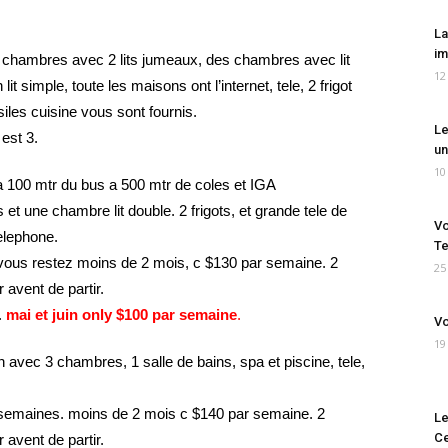
La
im
es chambres avec 2 lits jumeaux, des chambres avec lit
12
 simple, toute les maisons ont l’internet, tele, 2 frigot
siles cuisine vous sont fournis.
Le
 est 3.
un
10
a 100 mtr du bus a 500 mtr de coles et IGA
et une chambre lit double. 2 frigots, et grande tele de
Vo
telephone.
Te
vous restez moins de 2 mois, c $130 par semaine. 2
25
avent de partir.
.
mai et juin only $100 par semaine
.
Vo
19
 avec 3 chambres, 1 salle de bains, spa et piscine, tele,
emaines. moins de 2 mois c $140 par semaine. 2
Le
Ce
avent de partir.