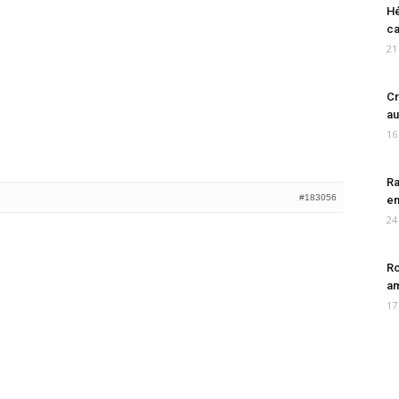
Hé
ca
21
Cr
au
16
Ra
#183056
en
24
Ro
am
17