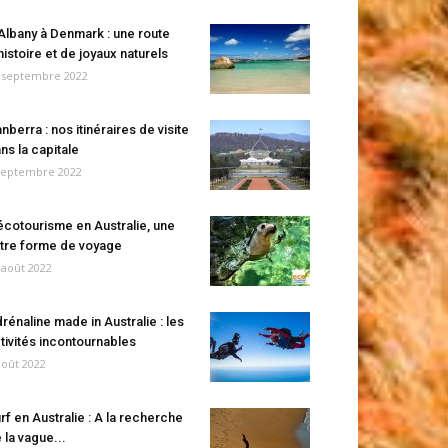
Albany à Denmark : une route
histoire et de joyaux naturels
 septembre 2022
nberra : nos itinéraires de visite
ns la capitale
septembre 2022
écotourisme en Australie, une
tre forme de voyage
 août 2022
rénaline made in Australie : les
tivités incontournables
août 2022
rf en Australie : A la recherche
 la vague...