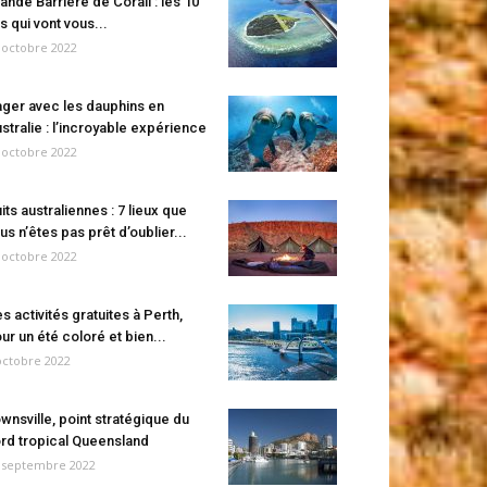
ande Barrière de Corail : les 10
es qui vont vous...
 octobre 2022
ger avec les dauphins en
stralie : l’incroyable expérience
 octobre 2022
its australiennes : 7 lieux que
us n’êtes pas prêt d’oublier...
 octobre 2022
s activités gratuites à Perth,
ur un été coloré et bien...
octobre 2022
wnsville, point stratégique du
rd tropical Queensland
 septembre 2022