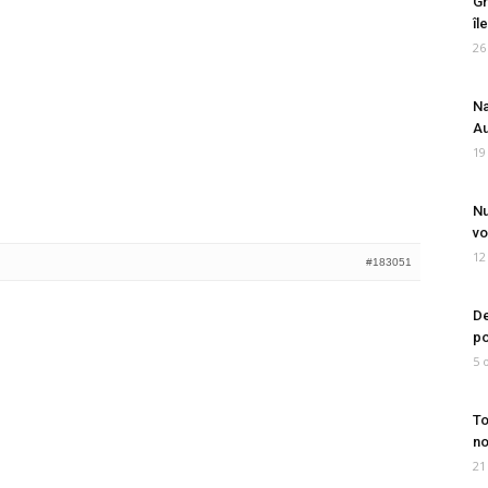
Gr
îl
26
Na
Au
19
Nu
vo
12
#183051
De
po
5 
To
no
21