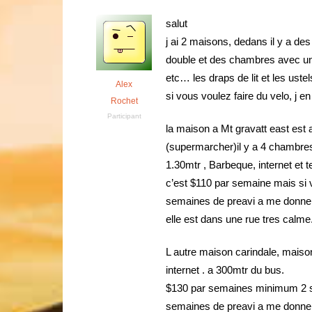
salut
j ai 2 maisons, dedans il y a d
double et des chambres avec un lit
etc… les draps de lit et les ustel
Alex
si vous voulez faire du velo, j en
Rochet
Participant
la maison a Mt gravatt east est 
(supermarcher)il y a 4 chambres 
1.30mtr , Barbeque, internet et 
c’est $110 par semaine mais si 
semaines de preavi a me donner 
elle est dans une rue tres calme
L autre maison carindale, maison
internet . a 300mtr du bus.
$130 par semaines minimum 2 s
semaines de preavi a me donner 