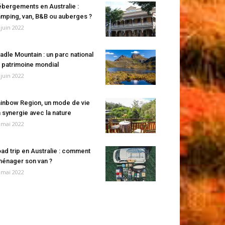
bergements en Australie :
mping, van, B&B ou auberges ?
 juin 2022
adle Mountain : un parc national
 patrimoine mondial
 juin 2022
inbow Region, un mode de vie
 synergie avec la nature
 mai 2022
ad trip en Australie : comment
énager son van ?
 mai 2022