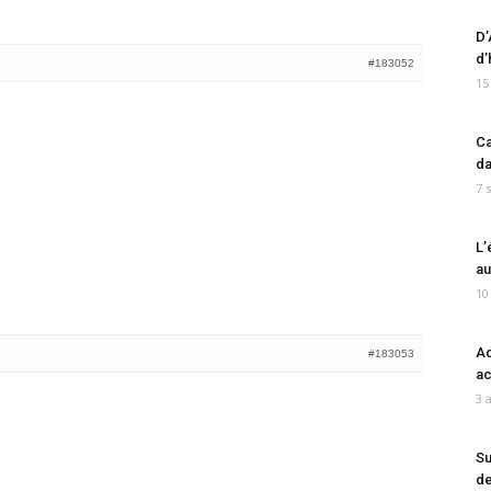
D’
d’
#183052
15
Ca
da
7 
L’
au
10
Ad
#183053
ac
3 
Su
de