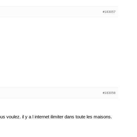
#183057
#183058
us voulez. il y a l internet ilimiter dans toute les maisons.