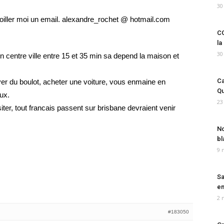
30
oiller moi un email. alexandre_rochet @ hotmail.com
CO
la
30
 en centre ville entre 15 et 35 min sa depend la maison et
Ca
er du boulot, acheter une voiture, vous enmaine en
Qu
ux.
23
siter, tout francais passent sur brisbane devraient venir
No
bl
9 
Sa
em
2 
#183050