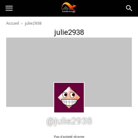
Australia-
Accueil
julie2938
julie2938
australie.com
@julie2938
Pas d’activité récente