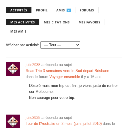
ACTIVITÉS
PROFIL
AMIS
FORUMS
0
MES ACTIVITÉS
MES CITATIONS
MES FAVORIS
MES AMIS
Afficher par activité:
julie2938
a répondu au sujet
Road Trip 3 semaines vers le Sud depart Brisbane
dans le forum
Voyager ensemble
il y a 16 ans
Désolé mais mon trip est fini, je viens juste de rentrer
sur Melbourne.
Bon courage pour votre trip.
julie2938
a répondu au sujet
Tour de l'Australie en 2 mois (juin, juillet 2010)
dans le