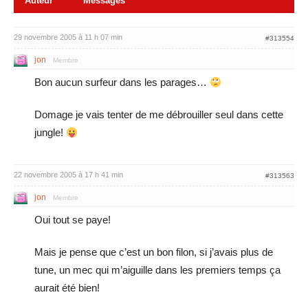
Auteur
Messages
29 novembre 2005 à 11 h 07 min
#313554
jon
Membre
Bon aucun surfeur dans les parages…
Domage je vais tenter de me débrouiller seul dans cette
jungle!
22 novembre 2005 à 17 h 41 min
#313563
jon
Membre
Oui tout se paye!
Mais je pense que c’est un bon filon, si j’avais plus de
tune, un mec qui m’aiguille dans les premiers temps ça
aurait été bien!