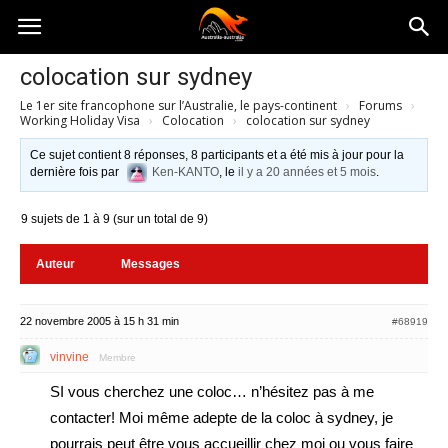
Australia-
colocation sur sydney
Le 1er site francophone sur l’Australie, le pays-continent
›
Forums
›
australie.com
Working Holiday Visa
›
Colocation
›
colocation sur sydney
Ce sujet contient 8 réponses, 8 participants et a été mis à jour pour la
dernière fois par
Ken-KANTO
, le
il y a 20 années et 5 mois
.
9 sujets de 1 à 9 (sur un total de 9)
Auteur
Messages
22 novembre 2005 à 15 h 31 min
#68919
vinvine
Membre
SI vous cherchez une coloc… n’hésitez pas à me
contacter! Moi même adepte de la coloc à sydney, je
pourrais peut être vous accueillir chez moi ou vous faire