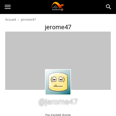
Australia-
Accueil
jerome47
jerome47
australie.com
@jerome47
Pas d’activité récente