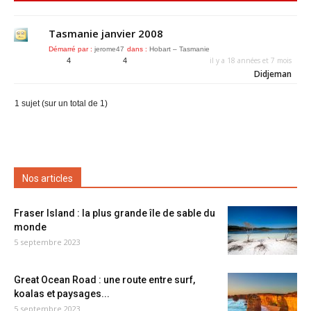
Tasmanie janvier 2008
Démarré par :
jerome47
dans :
Hobart – Tasmanie
il y a 18 années et 7 mois
4
4
Didjeman
1 sujet (sur un total de 1)
Nos articles
Fraser Island : la plus grande île de sable du
monde
5 septembre 2023
Great Ocean Road : une route entre surf,
koalas et paysages...
5 septembre 2023