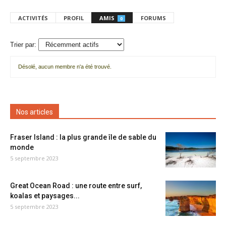
ACTIVITÉS
PROFIL
AMIS
FORUMS
0
Trier par:
Désolé, aucun membre n'a été trouvé.
Mes
amis
Nos articles
Fraser Island : la plus grande île de sable du
monde
5 septembre 2023
Great Ocean Road : une route entre surf,
koalas et paysages...
5 septembre 2023