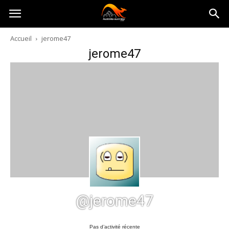
Australia-
Accueil
jerome47
jerome47
australie.com
@jerome47
Pas d’activité récente