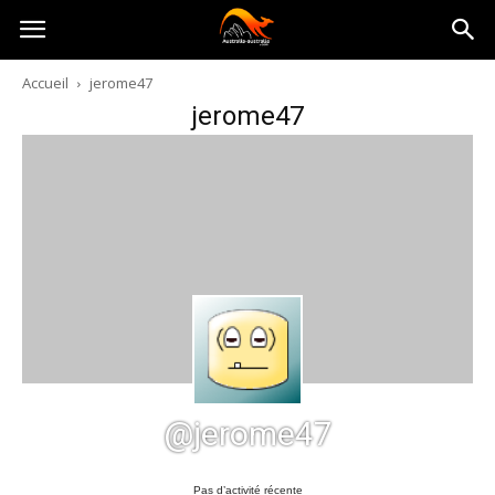
Australia-
Accueil
jerome47
jerome47
australie.com
@jerome47
Pas d’activité récente