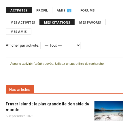
ACTIVITÉS
PROFIL
AMIS
FORUMS
0
MES ACTIVITÉS
MES CITATIONS
MES FAVORIS
MES AMIS
Afficher par activité:
Aucune activité n'a été trouvée. Utilisez un autre filtre de recherche.
Nos articles
Fraser Island : la plus grande île de sable du
monde
5 septembre 2023