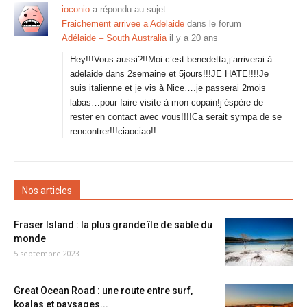
ioconio
a répondu au sujet
Fraichement arrivee a Adelaide
dans le forum
Adélaide – South Australia
il y a 20 ans
Hey!!!Vous aussi?!!Moi c’est benedetta,j’arriverai à
adelaide dans 2semaine et 5jours!!!JE HATE!!!!Je
suis italienne et je vis à Nice….je passerai 2mois
labas…pour faire visite à mon copain!j’éspère de
rester en contact avec vous!!!!Ca serait sympa de se
rencontrer!!!ciaociao!!
Nos articles
Fraser Island : la plus grande île de sable du
monde
5 septembre 2023
Great Ocean Road : une route entre surf,
koalas et paysages...