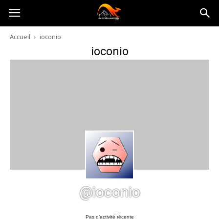
Australia-
Accueil
ioconio
ioconio
australie.com
@ioconio
Pas d’activité récente