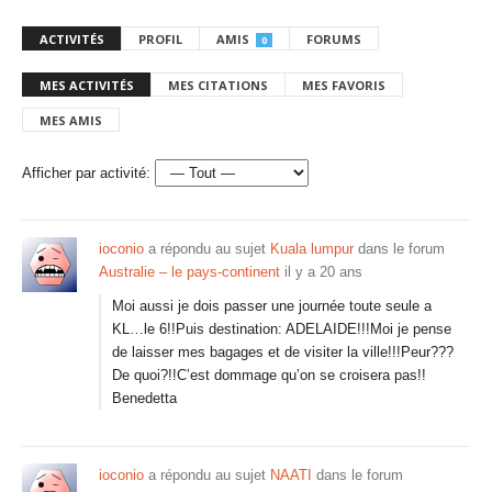
ACTIVITÉS
PROFIL
AMIS
FORUMS
0
MES ACTIVITÉS
MES CITATIONS
MES FAVORIS
MES AMIS
Afficher par activité:
ioconio
a répondu au sujet
Kuala lumpur
dans le forum
Australie – le pays-continent
il y a 20 ans
Moi aussi je dois passer une journée toute seule a
KL…le 6!!Puis destination: ADELAIDE!!!Moi je pense
de laisser mes bagages et de visiter la ville!!!Peur???
De quoi?!!C’est dommage qu’on se croisera pas!!
Benedetta
ioconio
a répondu au sujet
NAATI
dans le forum