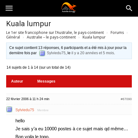
Australia-
Kuala lumpur
Le 1er site francophone sur l’Australie, le pays-continent
›
Forums
›
australie.com
Général
›
Australie – le pays-continent
›
Kuala lumpur
Ce sujet contient 13 réponses, 6 participants et a été mis à jour pour la
dernière fois par
Sylviedu75
, le
il y a 20 années et 5 mois
.
14 sujets de 1 à 14 (sur un total de 14)
Auteur
Messages
22 février 2006 à 11 h 24 min
#67090
Sylviedu75
Membre
hello
Je sais y’a eu 10000 postes à ce sujet mais qd même…
Bon voila le topo.