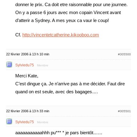
donner le prix. Ca doit etre raisonnable pour une journee.
On y a passe 6 jours avec mon copain Vincent avant
d’atterir a Sydney. A mes yeux ca vaur le coup!
Cf.
http://vincentetcatherine.kikooboo.com
22 février 2006 à 13 h 10 min
#305500
Sylviedu75
Membre
Merci Kate,
C’est dingue ça. Je n’arrive pas à me décider. Faut dire
quand on est seule, avec des bagages….
22 février 2006 à 13 h 33 min
#305501
Sylviedu75
Membre
aaaaaaaaaaahhh pu*** * je pars bientôt……