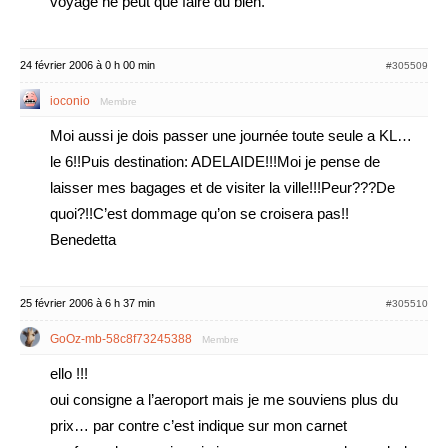
voyage ne peut que faire du bien.
24 février 2006 à 0 h 00 min
#305509
ioconio
Membre
Moi aussi je dois passer une journée toute seule a KL…
le 6!!Puis destination: ADELAIDE!!!Moi je pense de
laisser mes bagages et de visiter la ville!!!Peur???De
quoi?!!C’est dommage qu’on se croisera pas!!
Benedetta
25 février 2006 à 6 h 37 min
#305510
GoOz-mb-58c8f73245388
Membre
ello !!!
oui consigne a l’aeroport mais je me souviens plus du
prix… par contre c’est indique sur mon carnet