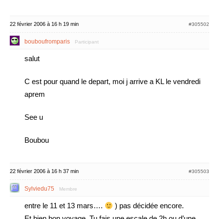
22 février 2006 à 16 h 19 min
#305502
bouboufromparis
Participant
salut
C est pour quand le depart, moi j arrive a KL le vendredi
aprem
See u
Boubou
22 février 2006 à 16 h 37 min
#305503
Sylviedu75
Membre
entre le 11 et 13 mars….
) pas décidée encore.
Et bien bon voyage. Tu fais une escale de 2h ou d’une