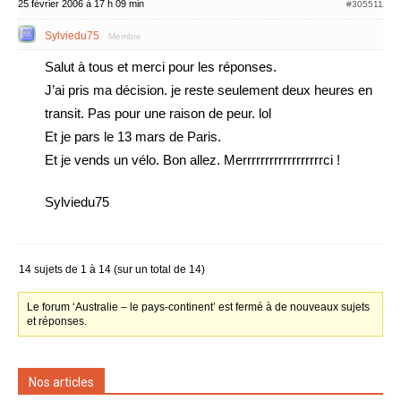
25 février 2006 à 17 h 09 min
#305511
Sylviedu75
Membre
Salut à tous et merci pour les réponses.
J’ai pris ma décision. je reste seulement deux heures en
transit. Pas pour une raison de peur. lol
Et je pars le 13 mars de Paris.
Et je vends un vélo. Bon allez. Merrrrrrrrrrrrrrrrrrci !
Sylviedu75
14 sujets de 1 à 14 (sur un total de 14)
Le forum ‘Australie – le pays-continent’ est fermé à de nouveaux sujets
et réponses.
Nos articles