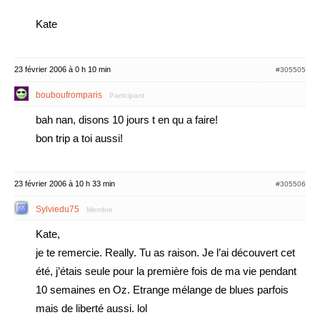
Kate
23 février 2006 à 0 h 10 min
#305505
bouboufromparis
Participant
bah nan, disons 10 jours t en qu a faire!
bon trip a toi aussi!
23 février 2006 à 10 h 33 min
#305506
Sylviedu75
Membre
Kate,
je te remercie. Really. Tu as raison. Je l’ai découvert cet
été, j’étais seule pour la première fois de ma vie pendant
10 semaines en Oz. Etrange mélange de blues parfois
mais de liberté aussi. lol