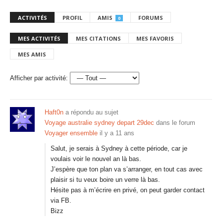
ACTIVITÉS
PROFIL
AMIS
FORUMS
0
MES ACTIVITÉS
MES CITATIONS
MES FAVORIS
MES AMIS
Afficher par activité:
Haft0n
a répondu au sujet
Voyage australie sydney depart 29dec
dans le forum
Voyager ensemble
il y a 11 ans
Salut, je serais à Sydney à cette période, car je
voulais voir le nouvel an là bas.
J’espère que ton plan va s’arranger, en tout cas avec
plaisir si tu veux boire un verre là bas.
Hésite pas à m’écrire en privé, on peut garder contact
via FB.
Bizz