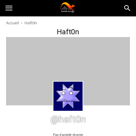
Australia-
Accueil
Haft0n
Haft0n
australie.com
@haft0n
Pas d’activité récente