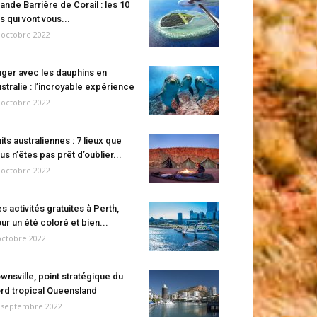
ande Barrière de Corail : les 10
es qui vont vous...
 octobre 2022
ger avec les dauphins en
stralie : l’incroyable expérience
 octobre 2022
its australiennes : 7 lieux que
us n’êtes pas prêt d’oublier...
 octobre 2022
s activités gratuites à Perth,
ur un été coloré et bien...
octobre 2022
wnsville, point stratégique du
rd tropical Queensland
 septembre 2022