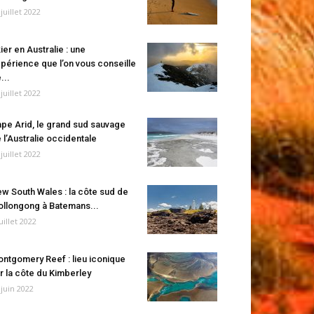
 juillet 2022
ier en Australie : une
périence que l’on vous conseille
...
 juillet 2022
pe Arid, le grand sud sauvage
 l’Australie occidentale
 juillet 2022
w South Wales : la côte sud de
llongong à Batemans...
juillet 2022
ntgomery Reef : lieu iconique
r la côte du Kimberley
 juin 2022