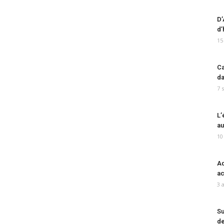
D’
d’
15
Ca
da
7 
L’
au
10
Ad
ac
3 
Su
de