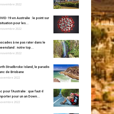
 novembre 2022
VID-19 en Australie : le point sur
 situation pour les...
 novembre 2022
scades à ne pas rater dans le
eensland : notre top...
 novembre 2022
rth Stradbroke Island, le paradis
anc de Brisbane
novembre 2022
c pour l’Australie : que faut-il
porter pour un an Down...
novembre 2022