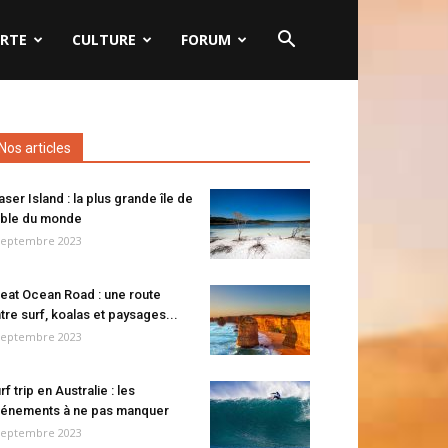
RTE
CULTURE
FORUM
Nos articles
aser Island : la plus grande île de
ble du monde
septembre 2023
eat Ocean Road : une route
tre surf, koalas et paysages...
septembre 2023
rf trip en Australie : les
énements à ne pas manquer
septembre 2023