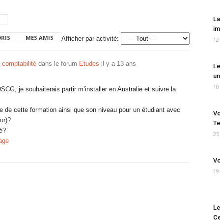
La
im
ORIS
MES AMIS
Afficher par activité:
12
 comptabilité
dans le forum
Etudes
il y a 13 ans
Le
un
10
G, je souhaiterais partir m’installer en Australie et suivre la
 de cette formation ainsi que son niveau pour un étudiant avec
Vo
eur)?
Te
té?
25
age
Vo
19
Le
Ce