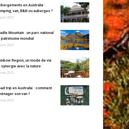
bergements en Australie :
mping, van, B&B ou auberges ?
 juin 2022
adle Mountain : un parc national
 patrimoine mondial
 juin 2022
inbow Region, un mode de vie
 synergie avec la nature
 mai 2022
ad trip en Australie : comment
énager son van ?
 mai 2022