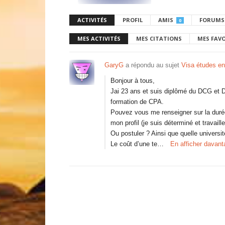
ACTIVITÉS
PROFIL
AMIS
FORUMS
0
MES ACTIVITÉS
MES CITATIONS
MES FAV
GaryG
a répondu au sujet
Visa études en
Bonjour à tous,
Jai 23 ans et suis diplômé du DCG et DSC
formation de CPA.
Pouvez vous me renseigner sur la durée
mon profil (je suis déterminé et travaill
Ou postuler ? Ainsi que quelle universi
Le coût d’une te…
En afficher davant