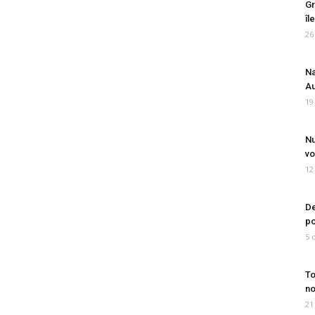
Gr
îl
26
Na
Au
19
Nu
vo
12
De
po
5 
To
no
21