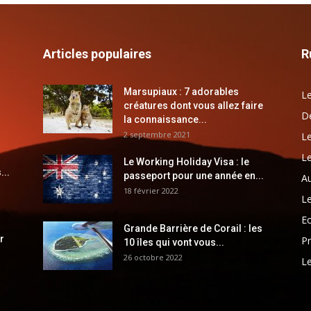
Articles populaires
R
Marsupiaux : 7 adorables
Le
créatures dont vous allez faire
Dé
la connaissance...
2 septembre 2021
Le
Le
Le Working Holiday Visa : le
...
passeport pour une année en...
Au
18 février 2022
Le
E
Grande Barrière de Corail : les
r
Pr
10 îles qui vont vous...
26 octobre 2022
Le