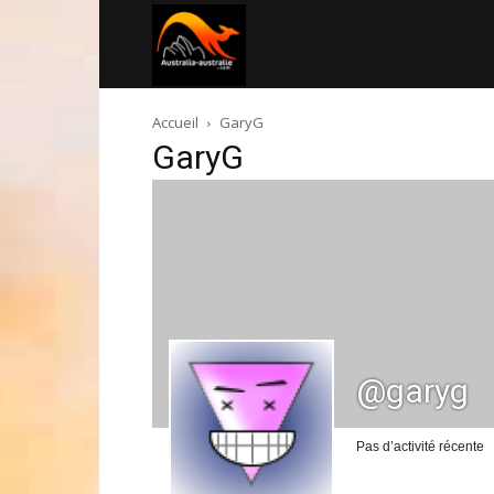
Australia-
Accueil
GaryG
australie.com
GaryG
@garyg
Pas d’activité récente