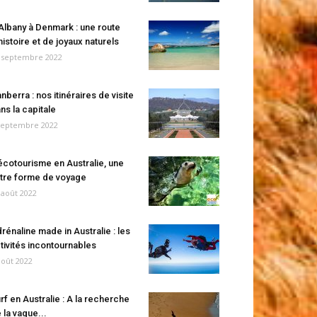
Albany à Denmark : une route
histoire et de joyaux naturels
 septembre 2022
nberra : nos itinéraires de visite
ns la capitale
septembre 2022
écotourisme en Australie, une
tre forme de voyage
 août 2022
rénaline made in Australie : les
tivités incontournables
août 2022
rf en Australie : A la recherche
 la vague...