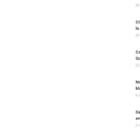
30
CO
la
30
Ca
Qu
23
No
bl
9 
Sa
em
2 