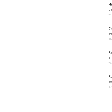
Hé
ca
21
Cr
au
16
Ra
en
24
Ro
am
17