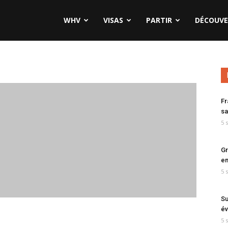
WHV
VISAS
PARTIR
DÉCOUVE
Fr
sa
5 
Gr
en
5 
Su
év
5 