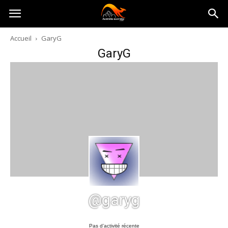
Australia-
Accueil
GaryG
GaryG
australie.com
@garyg
Pas d’activité récente