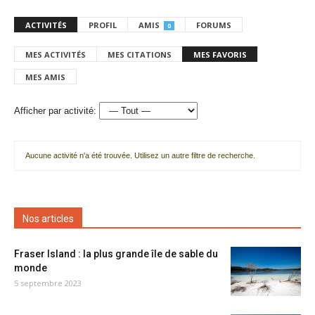
ACTIVITÉS
PROFIL
AMIS
FORUMS
0
MES ACTIVITÉS
MES CITATIONS
MES FAVORIS
MES AMIS
Afficher par activité:
Aucune activité n'a été trouvée. Utilisez un autre filtre de recherche.
Nos articles
Fraser Island : la plus grande île de sable du
monde
5 septembre 2023