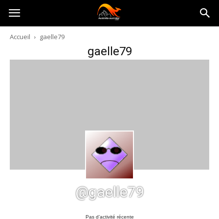
Australia-
Accueil
gaelle79
gaelle79
australie.com
@gaelle79
Pas d’activité récente