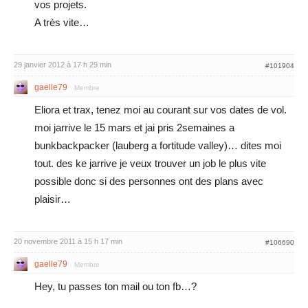
vos projets.
A très vite…
29 janvier 2012 à 17 h 29 min
#101904
gaelle79
Membre
Eliora et trax, tenez moi au courant sur vos dates de vol.
moi jarrive le 15 mars et jai pris 2semaines a
bunkbackpacker (lauberg a fortitude valley)… dites moi
tout. des ke jarrive je veux trouver un job le plus vite
possible donc si des personnes ont des plans avec
plaisir…
20 novembre 2011 à 15 h 17 min
#106690
gaelle79
Membre
Hey, tu passes ton mail ou ton fb…?