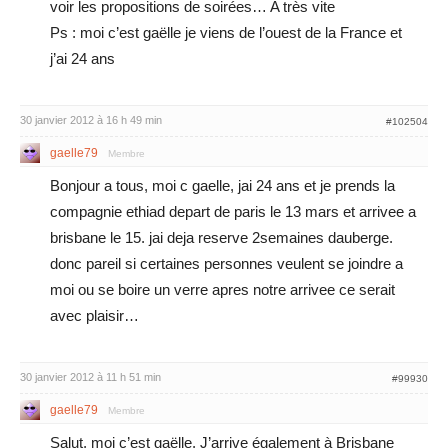
voir les propositions de soirées… A très vite
Ps : moi c’est gaëlle je viens de l’ouest de la France et
j’ai 24 ans
30 janvier 2012 à 16 h 49 min
#102504
gaelle79
Membre
Bonjour a tous, moi c gaelle, jai 24 ans et je prends la
compagnie ethiad depart de paris le 13 mars et arrivee a
brisbane le 15. jai deja reserve 2semaines dauberge.
donc pareil si certaines personnes veulent se joindre a
moi ou se boire un verre apres notre arrivee ce serait
avec plaisir…
30 janvier 2012 à 11 h 51 min
#99930
gaelle79
Membre
Salut, moi c’est gaëlle. J’arrive également à Brisbane