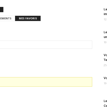
La
im
EMENTS
MES FAVORIS
12
Le
un
10
Vo
Te
25
Vo
19
Le
Ce