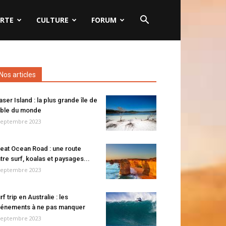
RTE
CULTURE
FORUM
Nos articles
aser Island : la plus grande île de
ble du monde
septembre 2023
eat Ocean Road : une route
tre surf, koalas et paysages...
septembre 2023
rf trip en Australie : les
énements à ne pas manquer
septembre 2023