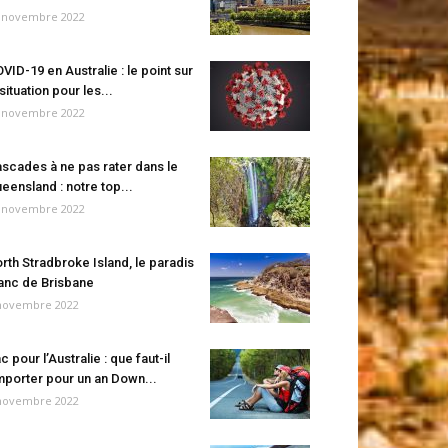
 novembre 2022
VID-19 en Australie : le point sur
 situation pour les...
 novembre 2022
scades à ne pas rater dans le
eensland : notre top...
 novembre 2022
rth Stradbroke Island, le paradis
anc de Brisbane
novembre 2022
c pour l’Australie : que faut-il
porter pour un an Down...
novembre 2022