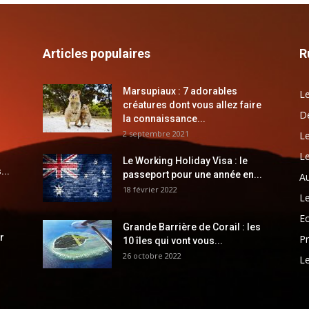
Articles populaires
R
Marsupiaux : 7 adorables
Le
créatures dont vous allez faire
Dé
la connaissance...
2 septembre 2021
Le
Le
Le Working Holiday Visa : le
...
passeport pour une année en...
Au
18 février 2022
Le
E
Grande Barrière de Corail : les
r
Pr
10 îles qui vont vous...
26 octobre 2022
Le