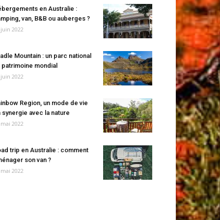
bergements en Australie :
mping, van, B&B ou auberges ?
 juin 2022
adle Mountain : un parc national
 patrimoine mondial
 juin 2022
inbow Region, un mode de vie
 synergie avec la nature
 mai 2022
ad trip en Australie : comment
énager son van ?
 mai 2022