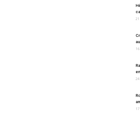
Hé
ca
21
Cr
au
16
Ra
en
24
Ro
am
17