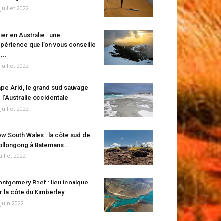
 juillet 2022
ier en Australie : une
périence que l’on vous conseille
...
 juillet 2022
pe Arid, le grand sud sauvage
 l’Australie occidentale
 juillet 2022
w South Wales : la côte sud de
llongong à Batemans...
juillet 2022
ntgomery Reef : lieu iconique
r la côte du Kimberley
 juin 2022