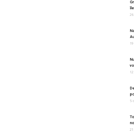
Gr
îl
26
Na
Au
19
Nu
vo
12
De
po
5 
To
no
21