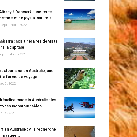
Albany à Denmark : une route
histoire et de joyaux naturels
 septembre 2022
nberra : nos itinéraires de visite
ns la capitale
septembre 2022
écotourisme en Australie, une
tre forme de voyage
 août 2022
rénaline made in Australie : les
tivités incontournables
août 2022
rf en Australie : A la recherche
 la vague...