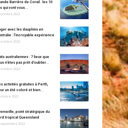
ande Barrière de Corail : les 10
es qui vont vous...
 octobre 2022
ger avec les dauphins en
stralie : l’incroyable expérience
 octobre 2022
its australiennes : 7 lieux que
us n’êtes pas prêt d’oublier...
 octobre 2022
s activités gratuites à Perth,
ur un été coloré et bien...
octobre 2022
wnsville, point stratégique du
rd tropical Queensland
 septembre 2022