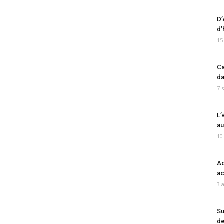
D’
d’
15
Ca
da
7 
L’
au
10
Ad
ac
3 
Su
de