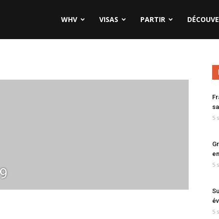
WHV
VISAS
PARTIR
DÉCOUVE
Fr
sa
5 
Gr
en
5 
79
Su
év
5 