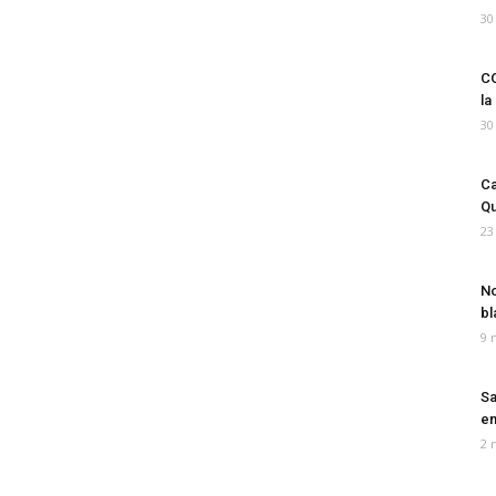
30
CO
la
30
Ca
Qu
23
No
bl
9 
Sa
em
2 