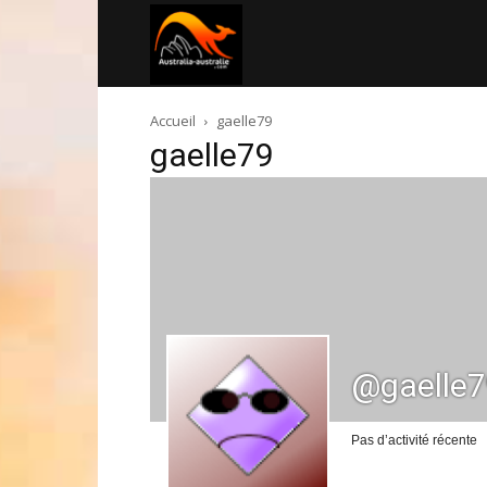
Australia-
Accueil
gaelle79
australie.com
gaelle79
@gaelle
Pas d’activité récente