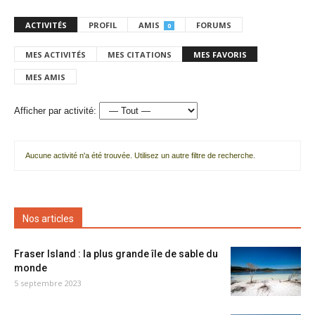
ACTIVITÉS
PROFIL
AMIS
FORUMS
0
MES ACTIVITÉS
MES CITATIONS
MES FAVORIS
MES AMIS
Afficher par activité:
Aucune activité n'a été trouvée. Utilisez un autre filtre de recherche.
Nos articles
Fraser Island : la plus grande île de sable du
monde
5 septembre 2023