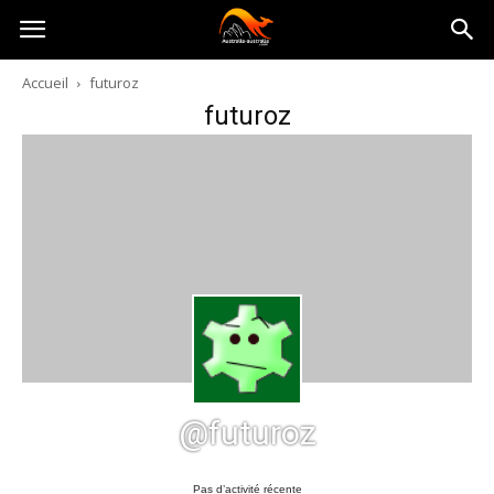
Australia-
Accueil
futuroz
futuroz
australie.com
@futuroz
Pas d’activité récente