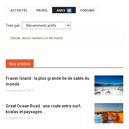
ACTIVITÉS
PROFIL
AMIS
FORUMS
0
Trier par:
Désolé, aucun membre n'a été trouvé.
Mes
amis
Nos articles
Fraser Island : la plus grande île de sable du
monde
5 septembre 2023
Great Ocean Road : une route entre surf,
koalas et paysages...
5 septembre 2023