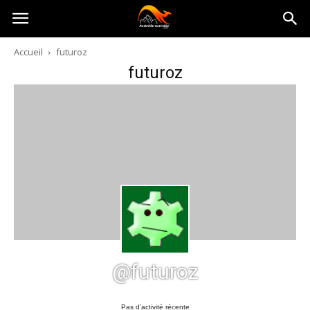
Australia-
Accueil
futuroz
futuroz
australie.com
@futuroz
Pas d’activité récente