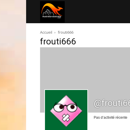
Australia-
Accueil
frouti666
australie.com
frouti666
@frouti6
Pas d’activité récente