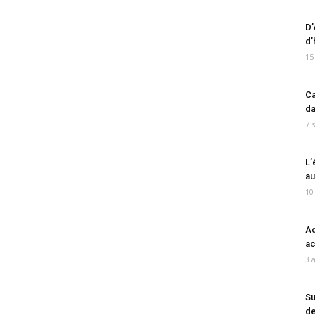
D’
d’
15
Ca
da
7 
L’
au
10
Ad
ac
3 
Su
de