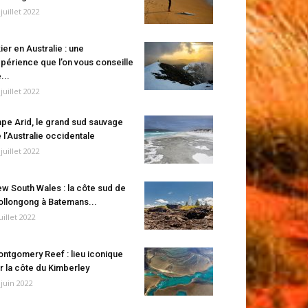
 juillet 2022
ier en Australie : une
périence que l’on vous conseille
...
 juillet 2022
pe Arid, le grand sud sauvage
 l’Australie occidentale
 juillet 2022
w South Wales : la côte sud de
llongong à Batemans...
juillet 2022
ntgomery Reef : lieu iconique
r la côte du Kimberley
 juin 2022