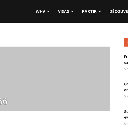
WHV
VISAS
PARTIR
DÉCOUVE
Fr
sa
5 
Gr
en
5 
66
Su
év
5 