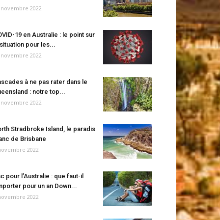
 novembre 2022
VID-19 en Australie : le point sur
 situation pour les...
 novembre 2022
scades à ne pas rater dans le
eensland : notre top...
 novembre 2022
rth Stradbroke Island, le paradis
anc de Brisbane
novembre 2022
c pour l’Australie : que faut-il
porter pour un an Down...
novembre 2022