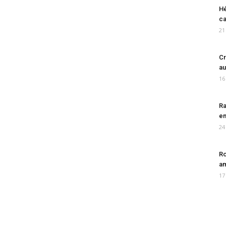
Hé
ca
21
Cr
au
16
Ra
en
24
Ro
am
17