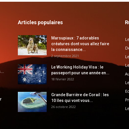
Articles populaires
R
Marsupiaux : 7 adorables
Le
créatures dont vous allez faire
Dé
la connaissance...
2 septembre 2021
Le
Le
Le Working Holiday Visa : le
...
passeport pour une année en...
Au
18 février 2022
Le
E
Grande Barrière de Corail : les
r
Pr
10 îles qui vont vous...
26 octobre 2022
Le