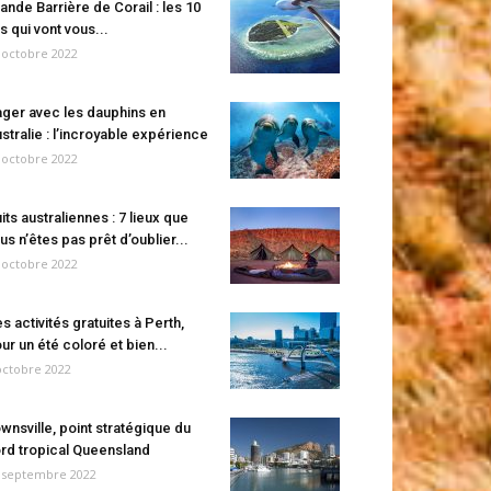
ande Barrière de Corail : les 10
es qui vont vous...
 octobre 2022
ger avec les dauphins en
stralie : l’incroyable expérience
 octobre 2022
its australiennes : 7 lieux que
us n’êtes pas prêt d’oublier...
 octobre 2022
s activités gratuites à Perth,
ur un été coloré et bien...
octobre 2022
wnsville, point stratégique du
rd tropical Queensland
 septembre 2022