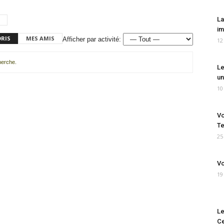
La
im
ORIS
MES AMIS
Afficher par activité:
12
cherche.
Le
un
10
Vo
Te
25
Vo
19
Le
Ce