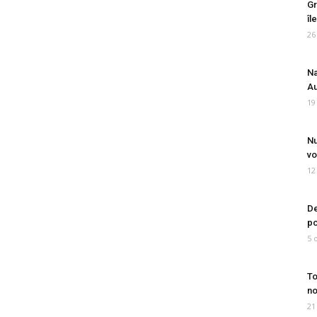
Gr
îl
26
Na
Au
19
Nu
vo
12
De
po
5 
To
no
21