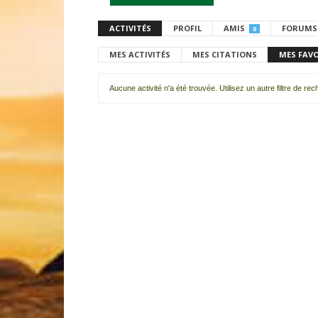
ACTIVITÉS
PROFIL
AMIS
FORUMS
0
MES ACTIVITÉS
MES CITATIONS
MES FAV
Aucune activité n'a été trouvée. Utilisez un autre filtre de re