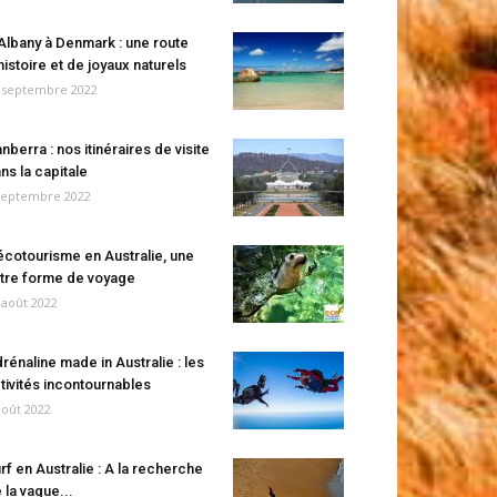
Albany à Denmark : une route
histoire et de joyaux naturels
 septembre 2022
nberra : nos itinéraires de visite
ns la capitale
septembre 2022
écotourisme en Australie, une
tre forme de voyage
 août 2022
rénaline made in Australie : les
tivités incontournables
août 2022
rf en Australie : A la recherche
 la vague...