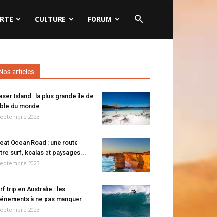
RTE
CULTURE
FORUM
Nos articles
aser Island : la plus grande île de
ble du monde
septembre 2023
eat Ocean Road : une route
tre surf, koalas et paysages...
septembre 2023
rf trip en Australie : les
énements à ne pas manquer
septembre 2023