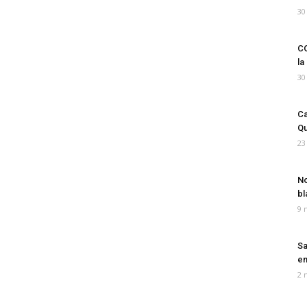
30
CO
la
30
Ca
Qu
23
No
bl
9 
Sa
em
2 