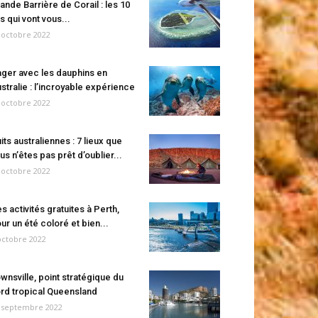
ande Barrière de Corail : les 10
es qui vont vous...
 octobre 2022
ger avec les dauphins en
stralie : l’incroyable expérience
 octobre 2022
its australiennes : 7 lieux que
us n’êtes pas prêt d’oublier...
 octobre 2022
s activités gratuites à Perth,
ur un été coloré et bien...
octobre 2022
wnsville, point stratégique du
rd tropical Queensland
 septembre 2022