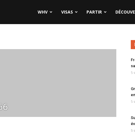
WHV
VISAS
PARTIR
DÉCOUVE
Fr
sa
5 
Gr
en
5 
66
Su
év
5 