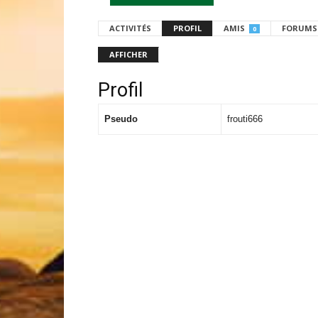
ACTIVITÉS
PROFIL
AMIS
FORUMS
0
AFFICHER
Profil
Pseudo
frouti666