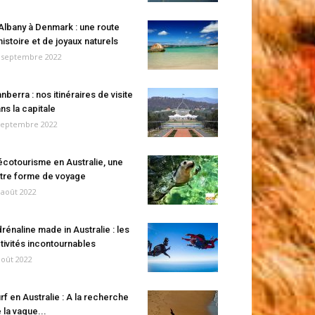
Albany à Denmark : une route
histoire et de joyaux naturels
 septembre 2022
nberra : nos itinéraires de visite
ns la capitale
septembre 2022
écotourisme en Australie, une
tre forme de voyage
 août 2022
rénaline made in Australie : les
tivités incontournables
août 2022
rf en Australie : A la recherche
 la vague...