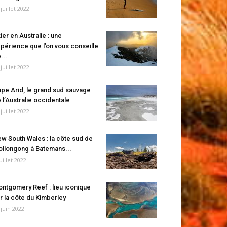
 juillet 2022
ier en Australie : une
périence que l’on vous conseille
...
 juillet 2022
pe Arid, le grand sud sauvage
 l’Australie occidentale
 juillet 2022
w South Wales : la côte sud de
llongong à Batemans...
juillet 2022
ntgomery Reef : lieu iconique
r la côte du Kimberley
 juin 2022