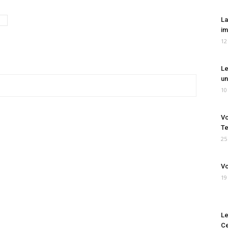
La
im
12
Le
un
10
Vo
Te
25
Vo
19
Le
Ce