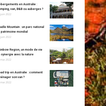
bergements en Australie :
mping, van, B&B ou auberges ?
 juin 2022
adle Mountain : un parc national
 patrimoine mondial
 juin 2022
inbow Region, un mode de vie
 synergie avec la nature
 mai 2022
ad trip en Australie : comment
énager son van ?
 mai 2022