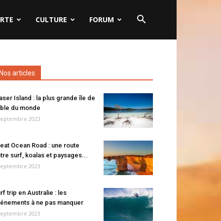
RTE
CULTURE
FORUM
Nos articles
aser Island : la plus grande île de
ble du monde
septembre 2023
eat Ocean Road : une route
tre surf, koalas et paysages...
septembre 2023
rf trip en Australie : les
énements à ne pas manquer
septembre 2023