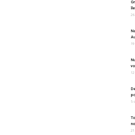
Gr
îl
26
Na
Au
19
Nu
vo
12
De
po
5 
To
no
21