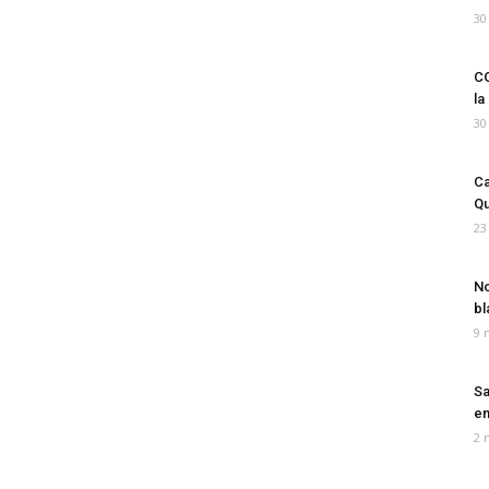
30
CO
la
30
Ca
Qu
23
No
bl
9 
Sa
em
2 