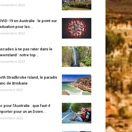
 novembre 2022
VID-19 en Australie : le point sur
 situation pour les...
 novembre 2022
scades à ne pas rater dans le
eensland : notre top...
 novembre 2022
rth Stradbroke Island, le paradis
anc de Brisbane
novembre 2022
c pour l’Australie : que faut-il
porter pour un an Down...
novembre 2022