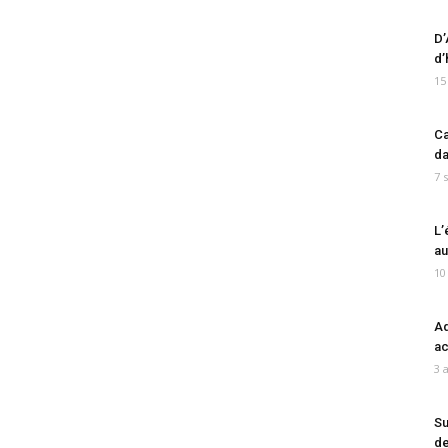
D’
d’
15
Ca
da
7 
L’
au
10
Ad
ac
3 
Su
de