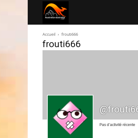
Australia-
Accueil
frouti666
australie.com
frouti666
@frouti6
Pas d’activité récente