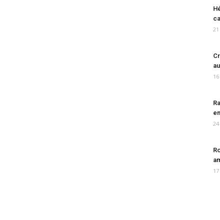
Hé
ca
21
Cr
au
16
Ra
en
24
Ro
am
17