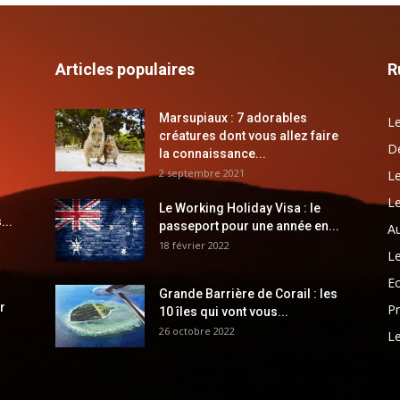
Articles populaires
R
Marsupiaux : 7 adorables
Le
créatures dont vous allez faire
Dé
la connaissance...
2 septembre 2021
Le
Le
Le Working Holiday Visa : le
...
passeport pour une année en...
Au
18 février 2022
Le
E
Grande Barrière de Corail : les
r
Pr
10 îles qui vont vous...
26 octobre 2022
Le