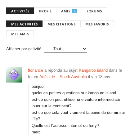
ACTIVITÉS
PROFIL
AMIS
FORUMS
0
MES ACTIVITÉS
MES CITATIONS
MES FAVORIS
MES AMIS
Afficher par activité:
floriance
a répondu au sujet
Kangaroo island
dans le
forum
Adélaide – South Australia
il y a 18 ans
bonjour
quelques petites questions sur kangouro island
est-ce qu’on peut utiliser une voiture intermédiate
louer sur le continent?
est-ce que cela vaut vraiment la peine de dormir sur
l’île?
Quelle est l’adresse internet du ferry?
merci