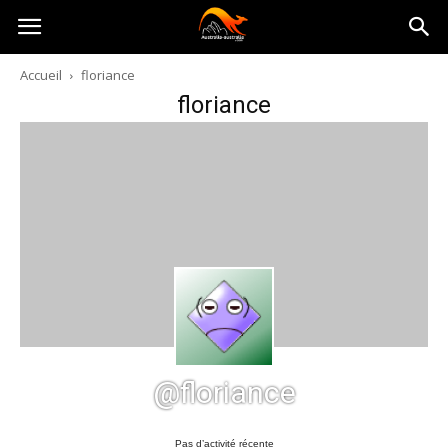
Australia-
Accueil
floriance
floriance
australie.com
@floriance
Pas d’activité récente