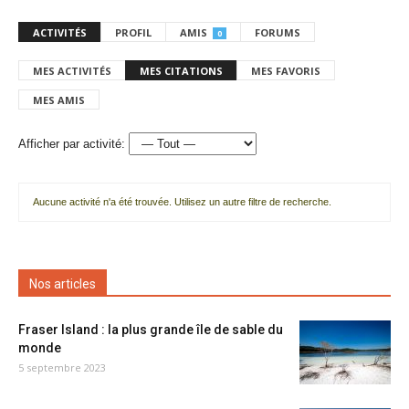
ACTIVITÉS
PROFIL
AMIS
FORUMS
0
MES ACTIVITÉS
MES CITATIONS
MES FAVORIS
MES AMIS
Afficher par activité:
Aucune activité n'a été trouvée. Utilisez un autre filtre de recherche.
Nos articles
Fraser Island : la plus grande île de sable du
monde
5 septembre 2023