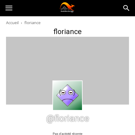
Australia-
Accueil
floriance
floriance
australie.com
@floriance
Pas d’activité récente