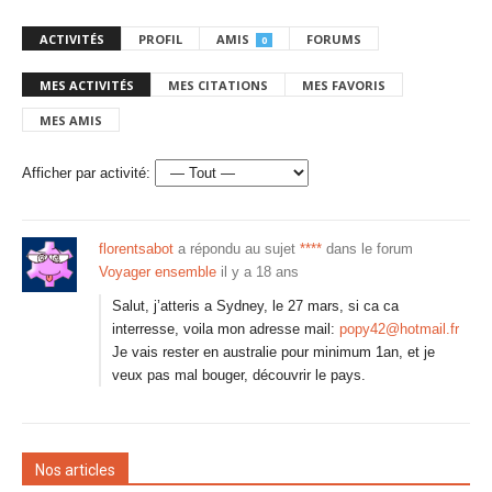
ACTIVITÉS
PROFIL
AMIS
FORUMS
0
MES ACTIVITÉS
MES CITATIONS
MES FAVORIS
MES AMIS
Afficher par activité:
florentsabot
a répondu au sujet
****
dans le forum
Voyager ensemble
il y a 18 ans
Salut, j’atteris a Sydney, le 27 mars, si ca ca
interresse, voila mon adresse mail:
popy42@hotmail.fr
Je vais rester en australie pour minimum 1an, et je
veux pas mal bouger, découvrir le pays.
Nos articles