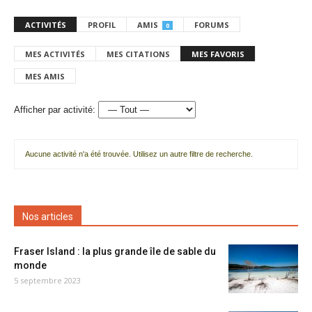
ACTIVITÉS
PROFIL
AMIS
FORUMS
0
MES ACTIVITÉS
MES CITATIONS
MES FAVORIS
MES AMIS
Afficher par activité:
Aucune activité n'a été trouvée. Utilisez un autre filtre de recherche.
Nos articles
Fraser Island : la plus grande île de sable du
monde
5 septembre 2023