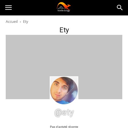
Australia-
Accueil
Ety
Ety
australie.com
@ety
Pas d’activité récente