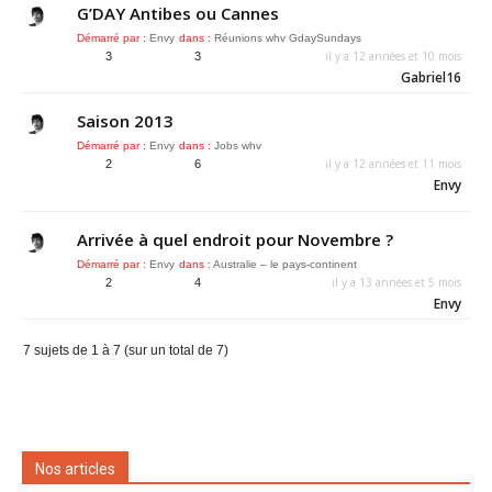
G’DAY Antibes ou Cannes
Démarré par :
Envy
dans :
Réunions whv GdaySundays
il y a 12 années et 10 mois
3
3
Gabriel16
Saison 2013
Démarré par :
Envy
dans :
Jobs whv
il y a 12 années et 11 mois
2
6
Envy
Arrivée à quel endroit pour Novembre ?
Démarré par :
Envy
dans :
Australie – le pays-continent
il y a 13 années et 5 mois
2
4
Envy
7 sujets de 1 à 7 (sur un total de 7)
Nos articles