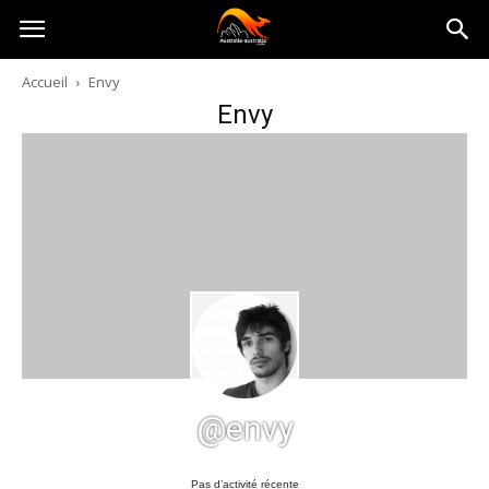
Australia-
Accueil
Envy
Envy
australie.com
@envy
Pas d’activité récente