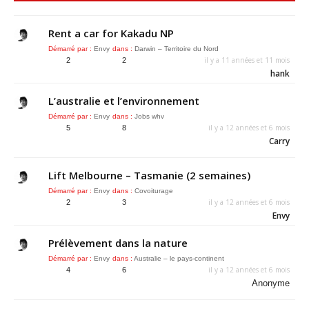
Rent a car for Kakadu NP
Démarré par :
Envy
dans :
Darwin – Territoire du Nord
il y a 11 années et 11 mois
2
2
hank
L’australie et l’environnement
Démarré par :
Envy
dans :
Jobs whv
il y a 12 années et 6 mois
5
8
Carry
Lift Melbourne – Tasmanie (2 semaines)
Démarré par :
Envy
dans :
Covoiturage
il y a 12 années et 6 mois
2
3
Envy
Prélèvement dans la nature
Démarré par :
Envy
dans :
Australie – le pays-continent
il y a 12 années et 6 mois
4
6
Anonyme