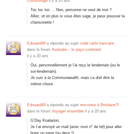
Covoiturage
il y a 20 ans
Toc toc toc … Non, personne ne veut de moi ?
Allez, et en plus si vous êtes sage, je peux pousser la
chansonette !
Edouard49
a répondu au sujet
code carte bancaire
dans le forum
Australie – le pays-continent
il y a 20 ans
Oui, personnellement je l’ai reçu le lendemain (ou le
sur-lendemain).
Je suis à la Communwealth, mais ca doit être la
même chose
Edouard49
a répondu au sujet
rencontre à Brisbane?!
dans le forum
Voyager ensemble
il y a 20 ans
G’Day Koalarion,
Je t’ai envoyé un mail (avec mon n° de tel) pour aller
boire un verre (ou deux !)